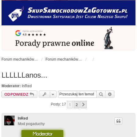
Forum mechaników samochodowych - forum-mechaniczne.pl
Forum mechaników samochodowych
LLLLLLanos...
Moderator:
InRed
Szukaj
Wyszukiwan
ODPOWIEDZ
1
2
Następna
Posty: 17
InRed
Mod pogaduchy