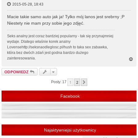
2015-05-28, 18:43
Macie takie samo auto jak ja! Tylko mój lanos jest srebrny ;P
Niestety nie mam przy sobie jego zdjęć.
Seks analny jest coraz bardziej popularny - tak się przynajmniej
wydaje. Dlatego właśnie korek analny
Lovensehttp://seksnaodleglosc.pl/hush to taka sex zabawka,
która bez dwóch zdań jest godna bardzo dużego
zainteresowania.
N
a
g
ODPOWIEDZ
ó
r
1
2
Następna
Posty: 17
ę
Facebook
Najaktywniejsi użytkownicy