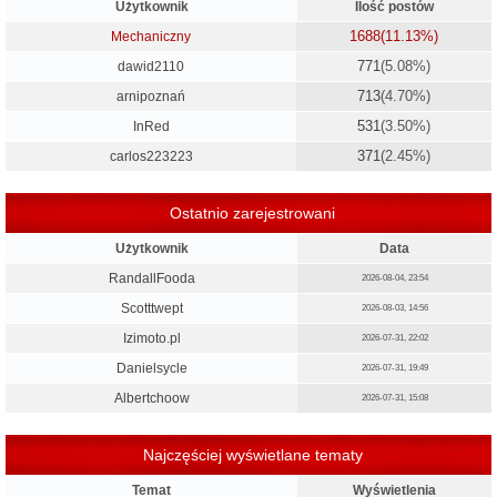
Użytkownik
Ilość postów
1688
(11.13%)
Mechaniczny
771
(5.08%)
dawid2110
713
(4.70%)
arnipoznań
531
(3.50%)
InRed
371
(2.45%)
carlos223223
Ostatnio zarejestrowani
Użytkownik
Data
RandallFooda
2026-08-04, 23:54
Scotttwept
2026-08-03, 14:56
Izimoto.pl
2026-07-31, 22:02
Danielsycle
2026-07-31, 19:49
Albertchoow
2026-07-31, 15:08
Najczęściej wyświetlane tematy
Temat
Wyświetlenia