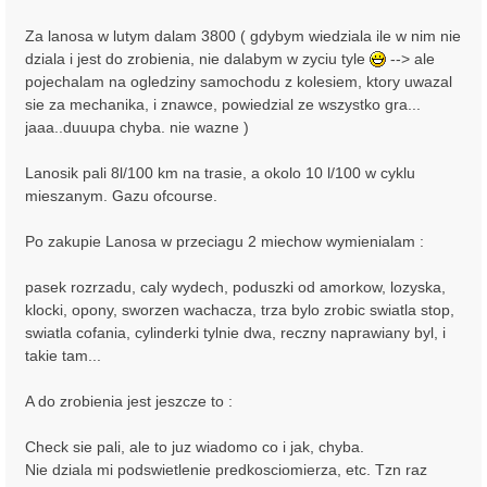
Za lanosa w lutym dalam 3800 ( gdybym wiedziala ile w nim nie
dziala i jest do zrobienia, nie dalabym w zyciu tyle
--> ale
pojechalam na ogledziny samochodu z kolesiem, ktory uwazal
sie za mechanika, i znawce, powiedzial ze wszystko gra...
jaaa..duuupa chyba. nie wazne )
Lanosik pali 8l/100 km na trasie, a okolo 10 l/100 w cyklu
mieszanym. Gazu ofcourse.
Po zakupie Lanosa w przeciagu 2 miechow wymienialam :
pasek rozrzadu, caly wydech, poduszki od amorkow, lozyska,
klocki, opony, sworzen wachacza, trza bylo zrobic swiatla stop,
swiatla cofania, cylinderki tylnie dwa, reczny naprawiany byl, i
takie tam...
A do zrobienia jest jeszcze to :
Check sie pali, ale to juz wiadomo co i jak, chyba.
Nie dziala mi podswietlenie predkosciomierza, etc. Tzn raz