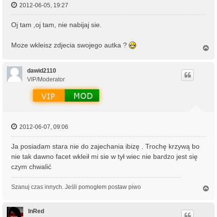
2012-06-05, 19:27
Oj tam ,oj tam, nie nabijaj sie.
Moze wkleisz zdjecia swojego autka ?
N
a
g
ó
dawid2110
r
VIP/Moderator
ę
2012-06-07, 09:06
Ja posiadam stara nie do zajechania ibizę . Trochę krzywą bo
nie tak dawno facet wkleił mi sie w tył wiec nie bardzo jest się
czym chwalić
Szanuj czas innych. Jeśli pomogłem postaw piwo
N
a
g
ó
InRed