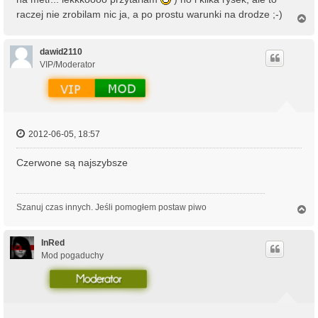
raczej nie zrobilam nic ja, a po prostu warunki na drodze ;-)
N
a
g
ó
dawid2110
r
VIP/Moderator
ę
2012-06-05, 18:57
Czerwone są najszybsze
Szanuj czas innych. Jeśli pomogłem postaw piwo
N
a
g
ó
InRed
r
Mod pogaduchy
ę