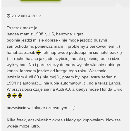
2012-06-04, 20:13
To teraz moze ja.
lanosa mam z 1998 r, 1,5, benzyna + gaz.
ogolnie jezdzi mi sie dobrze - nie moge jezdzic duzymi
samochodami, poniewaz mam .. problemy z parkowaniem .. (
hahaha.. zarcik
Tak naprawde podobaja mi sie hatchbacki )
) . Troche halasu jak jade szybciej, no ale glosniej radio i idzie
wytrzymac. No i pare rzeczy do naprawy, ale wlasnie dobiega
konca. lanosem jezdze od lutego tego roku. Wczesniej
jezdzilam Audi 80 ( nie moj ) , potem byl opel astra sedan z
1994 r ( automat ... nie lubie automatow.. ) , no a teraz Lanos.
W przyszlosci czaje sie na Audi A3, a kiedys moze Honda Civic
oczywiscie w kolorze czerwonym.... ;]
Kilka fotek, aczkolwiek z okresu kiedy go kupowalam. Nowsze
wkleje moze jutro.