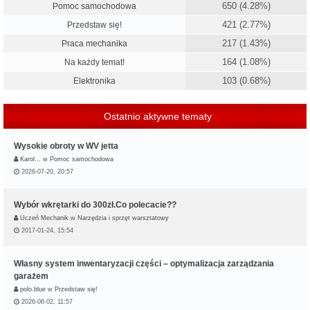
650 (4.28%)
Pomoc samochodowa
421 (2.77%)
Przedstaw się!
217 (1.43%)
Praca mechanika
164 (1.08%)
Na każdy temat!
103 (0.68%)
Elektronika
Ostatnio aktywne tematy
Wysokie obroty w WV jetta
Karol…
w
Pomoc samochodowa
2026-07-20, 20:57
Wybór wkrętarki do 300zł.Co polecacie??
Uczeń Mechanik
w
Narzędzia i sprzęt warsztatowy
2017-01-24, 15:54
Własny system inwentaryzacji części – optymalizacja zarządzania
garażem
polo.blue
w
Przedstaw się!
2026-06-02, 11:57