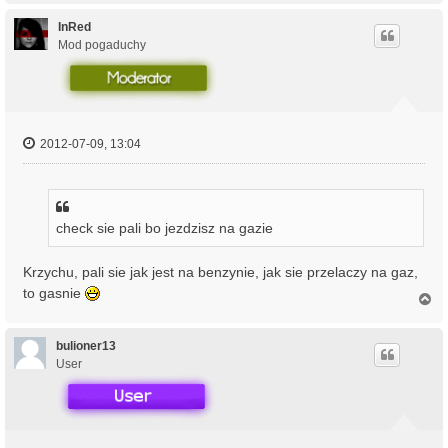
g
ó
InRed
r
Mod pogaduchy
ę
2012-07-09, 13:04
check sie pali bo jezdzisz na gazie
Krzychu, pali sie jak jest na benzynie, jak sie przelaczy na gaz,
to gasnie
N
a
g
ó
bulioner13
r
User
ę