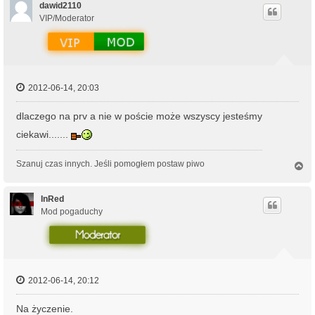
ó
dawid2110
r
VIP/Moderator
ę
2012-06-14, 20:03
dlaczego na prv a nie w poście może wszyscy jesteśmy
ciekawi.......
Szanuj czas innych. Jeśli pomogłem postaw piwo
N
a
g
ó
InRed
r
Mod pogaduchy
ę
2012-06-14, 20:12
Na życzenie.