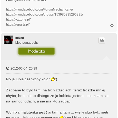
https://www.facebook.com/ForumMechaniczne/
https://www.facebook.com/groups/153980935296391/
https://vwzone.pl/
https://reparts.pl/
N
a
g
ó
InRed
r
Mod pogaduchy
ę
2012-06-04, 20:39
No ja lubie czerwony kolor
:)
Zadbane to bylo tam, na tych zdjeciach, teraz troszke mniej
chyba, heh, ale to dlatego ze ja kobieta jestem, i nie znam sie
na samochodach, a nie ma kto zadbac.
Wgnitka malutenka jest ( aj tam aj tam ... wielki slup byl.. metr
na metr... lekkkoooo przytarlam
) no i kilka rysek, ale to