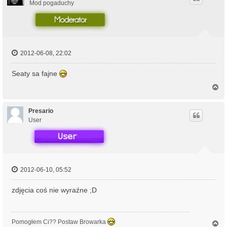
r
Mod pogaduchy
ę
2012-06-08, 22:02
Seaty sa fajne
N
a
g
ó
Presario
r
User
ę
2012-06-10, 05:52
zdjęcia coś nie wyraźne ;D
Pomogłem Ci?? Postaw Browarka
N