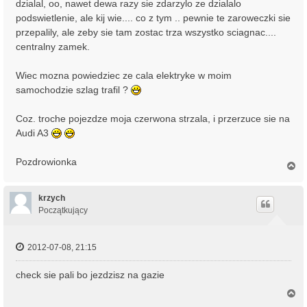
dzialal, oo, nawet dewa razy sie zdarzylo ze dzialalo
podswietlenie, ale kij wie.... co z tym .. pewnie te zaroweczki sie
przepalily, ale zeby sie tam zostac trza wszystko sciagnac....
centralny zamek.
Wiec mozna powiedziec ze cala elektryke w moim
samochodzie szlag trafil ?
Coz. troche pojezdze moja czerwona strzala, i przerzuce sie na
Audi A3
Pozdrowionka
N
a
g
ó
krzych
r
Początkujący
ę
2012-07-08, 21:15
check sie pali bo jezdzisz na gazie
N
a