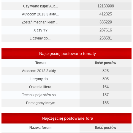
12130999
Czy warto kupić Aut…
412325
Autocom 2013.3 akty…
335229
Zostań mechanikiem …
287616
X czy Y?
258581
Liczymy do....
Najczęściej postowane tematy
Temat
Ilość postów
326
Autocom 2013.3 akty…
303
Liczymy do....
164
Ostatnia litera!
137
Technik pojazdów sa…
136
Pomagamy innym
Najczęściej postowane fora
Nazwa forum
Ilość postów