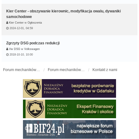
Kier Center - obszywanie kierownic, modyfikacja owalu, dywaniki
samochodowe
Kier Center
w
Ogłoszenia
2024-12-01, 04:59
Zgrzyty DSG podczas redukcji
Vw DSG
w
Volkswagen
2018-10-10, 10:00
Forum mechaników samochodowych - forum-mechaniczne.pl
Forum mechaników samochodowych
Kontakt z nami