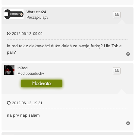
a
g
ó
Warsztat24
r
Początkujący
ę
2012-06-12, 09:09
in red tak z ciekawości dużo dałaś za swoją furkę? i ile Tobie
pali?
N
a
g
ó
InRed
r
Mod pogaduchy
ę
2012-06-12, 19:31
na prv napisalam
N
a
g