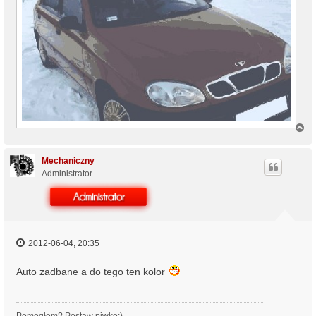
N
a
g
ó
Mechaniczny
r
Administrator
ę
2012-06-04, 20:35
Auto zadbane a do tego ten kolor
Pomogłem? Postaw piwko:)