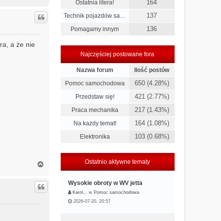
a
164
Ostatnia litera!
g
137
Technik pojazdów sa…
ó
r
136
Pomagamy innym
ę
a, a że nie
Najczęściej postowane fora
Nazwa forum
Ilość postów
650 (4.28%)
Pomoc samochodowa
421 (2.77%)
Przedstaw się!
217 (1.43%)
Praca mechanika
164 (1.08%)
Na każdy temat!
103 (0.68%)
Elektronika
Ostatnio aktywne tematy
N
a
g
Wysokie obroty w WV jetta
ó
Karol…
w
Pomoc samochodowa
r
2026-07-20, 20:57
ę