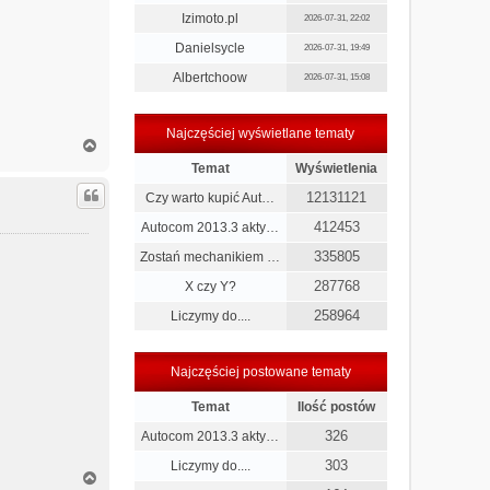
Izimoto.pl
2026-07-31, 22:02
Danielsycle
2026-07-31, 19:49
Albertchoow
2026-07-31, 15:08
Najczęściej wyświetlane tematy
N
a
Temat
Wyświetlenia
g
ó
12131121
Czy warto kupić Aut…
r
412453
Autocom 2013.3 akty…
ę
335805
Zostań mechanikiem …
287768
X czy Y?
258964
Liczymy do....
Najczęściej postowane tematy
Temat
Ilość postów
326
Autocom 2013.3 akty…
303
Liczymy do....
N