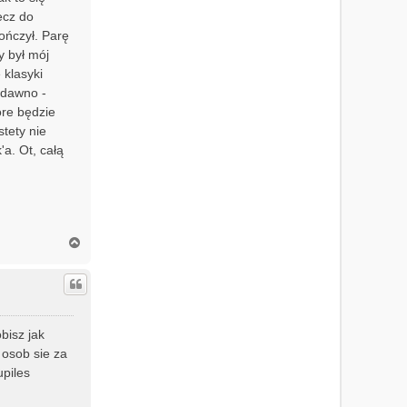
ecz do
ończył. Parę
y był mój
 klasyki
iedawno -
óre będzie
stety nie
'a. Ot, całą
N
a
g
ó
r
ę
bisz jak
j osob sie za
upiles