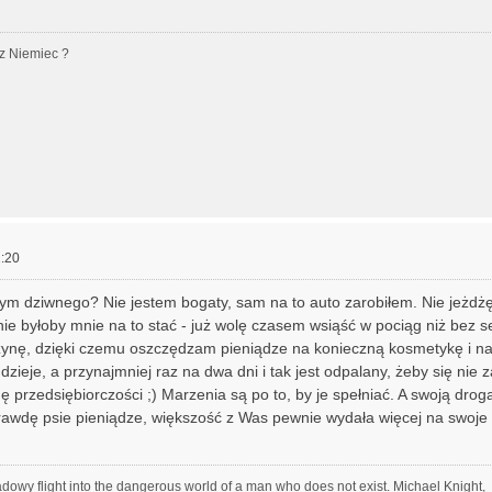
z Niemiec ?
:20
ym dziwnego? Nie jestem bogaty, sam na to auto zarobiłem. Nie jeżdżę
nie byłoby mnie na to stać - już wolę czasem wsiąść w pociąg niż bez 
nę, dzięki czemu oszczędzam pieniądze na konieczną kosmetykę i na
dzieje, a przynajmniej raz na dwa dni i tak jest odpalany, żeby się nie z
ę przedsiębiorczości ;) Marzenia są po to, by je spełniać. A swoją drog
rawdę psie pieniądze, większość z Was pewnie wydała więcej na swoje 
adowy flight into the dangerous world of a man who does not exist. Michael Knight,