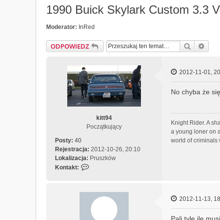
1990 Buick Skylark Custom 3.3 
Moderator:
InRed
Szukaj
Wys
ODPOWIEDZ
2012-11-01, 20
No chyba że się
kitt94
Knight Rider. A sh
Początkujący
a young loner on a
world of criminals
Posty:
40
Rejestracja:
2012-10-26, 20:10
Lokalizacja:
Pruszków
S
Kontakt:
k
o
n
2012-11-13, 18
t
a
Pali tyle ile musi
k