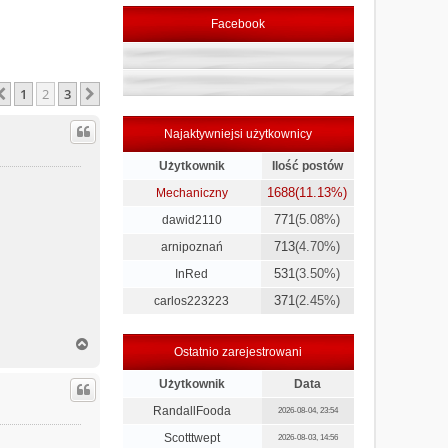
Facebook
1
2
3
Poprzednia
Następna
Najaktywniejsi użytkownicy
Użytkownik
Ilość postów
1688
(11.13%)
Mechaniczny
771
(5.08%)
dawid2110
713
(4.70%)
arnipoznań
531
(3.50%)
InRed
371
(2.45%)
carlos223223
N
Ostatnio zarejestrowani
a
g
Użytkownik
Data
ó
r
RandallFooda
2026-08-04, 23:54
ę
Scotttwept
2026-08-03, 14:56