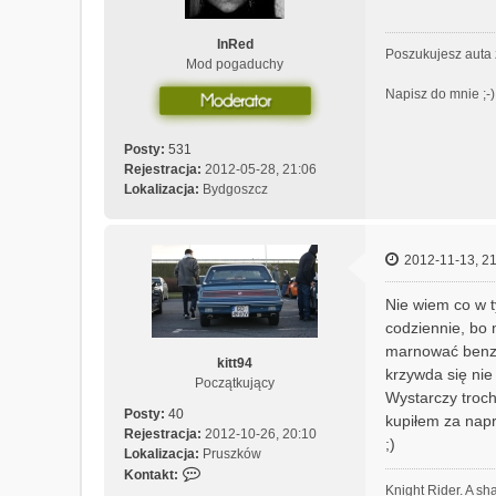
InRed
Poszukujesz auta 
Mod pogaduchy
Napisz do mnie ;-)
Posty:
531
Rejestracja:
2012-05-28, 21:06
Lokalizacja:
Bydgoszcz
2012-11-13, 21
Nie wiem co w t
codziennie, bo 
marnować benzy
kitt94
krzywda się nie 
Początkujący
Wystarczy troch
Posty:
40
kupiłem za nap
Rejestracja:
2012-10-26, 20:10
;)
Lokalizacja:
Pruszków
S
Kontakt:
Knight Rider. A sh
k