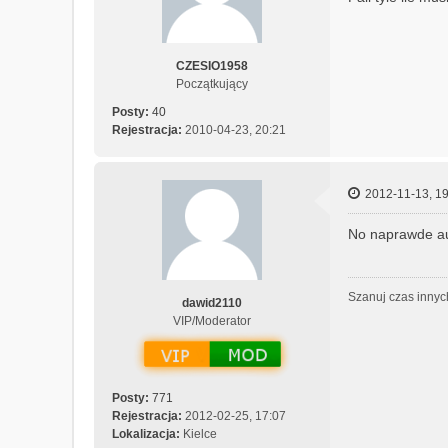
t
u
j
CZESIO1958
s
Początkujący
i
ę
Posty:
40
z
Rejestracja:
2010-04-23, 20:21
k
i
t
2012-11-13, 19
t
9
No naprawde aut
4
Szanuj czas innyc
dawid2110
VIP/Moderator
Posty:
771
Rejestracja:
2012-02-25, 17:07
Lokalizacja:
Kielce