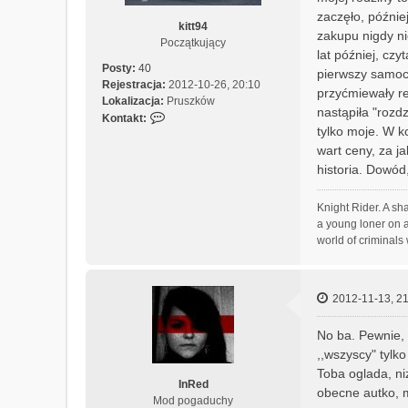
zaczęło, późnie
kitt94
zakupu nigdy ni
Początkujący
lat później, czy
Posty:
40
pierwszy samoch
Rejestracja:
2012-10-26, 20:10
przyćmiewały re
Lokalizacja:
Pruszków
nastąpiła "rozd
S
Kontakt:
tylko moje. W k
k
wart ceny, za ja
o
n
historia. Dowó
t
a
Knight Rider. A sh
k
a young loner on a
t
world of criminals
u
j
s
i
2012-11-13, 21
ę
z
No ba. Pewnie, z
k
,,wszyscy" tylko
i
Toba oglada, ni
t
InRed
obecne autko, m
t
Mod pogaduchy