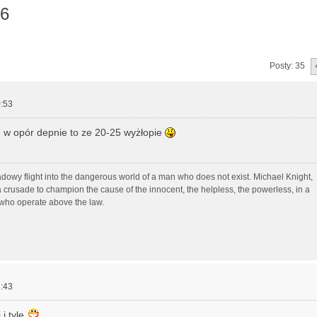
V6
zukiwanie zaawansowane
Posty: 35
:53
 w opór depnie to ze 20-25 wyżłopie
adowy flight into the dangerous world of a man who does not exist. Michael Knight,
 crusade to champion the cause of the innocent, the helpless, the powerless, in a
 who operate above the law.
:43
 i tyle