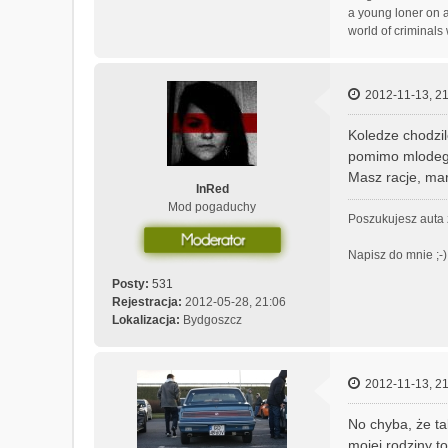
a young loner on a
o
world of criminals
n
t
a
k
2012-11-13, 21
t
u
Koledze chodzil
j
pomimo mlodego
s
Masz racje, mar
i
InRed
ę
Mod pogaduchy
z
Poszukujesz auta 
k
i
Napisz do mnie ;-)
t
Posty:
531
t
Rejestracja:
2012-05-28, 21:06
9
Lokalizacja:
Bydgoszcz
4
2012-11-13, 21
No chyba, że ta
mojej rodziny to