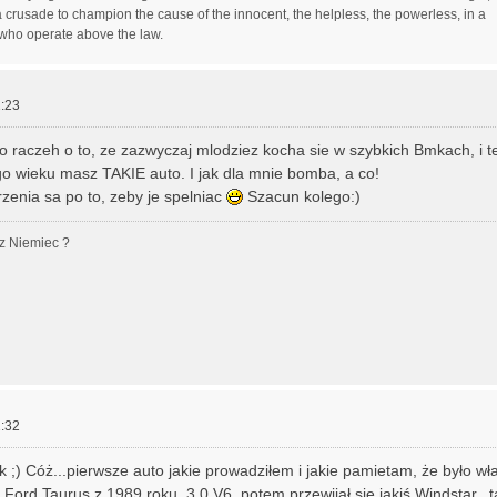
 crusade to champion the cause of the innocent, the helpless, the powerless, in a
 who operate above the law.
:23
o raczeh o to, ze zazwyczaj mlodziez kocha sie w szybkich Bmkach, i te 
 wieku masz TAKIE auto. I jak dla mnie bomba, a co!
zenia sa po to, zeby je spelniac
Szacun kolego:)
z Niemiec ?
:32
k ;) Cóż...pierwsze auto jakie prowadziłem i jakie pamietam, że było wł
 Ford Taurus z 1989 roku, 3.0 V6, potem przewijał się jakiś Windstar...t