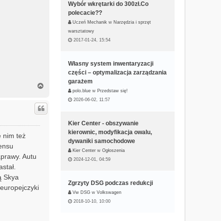
Wybór wkrętarki do 300zł.Co
polecacie??
Uczeń Mechanik
w
Narzędzia i sprzęt
warsztatowy
2017-01-24, 15:54
Własny system inwentaryzacji
części – optymalizacja zarządzania
garażem
N
polo.blue
w
Przedstaw się!
a
g
2026-06-02, 11:57
ó
r
Kier Center - obszywanie
ę
kierownic, modyfikacja owalu,
 nim też
dywaniki samochodowe
sensu
Kier Center
w
Ogłoszenia
prawy. Autu
2024-12-01, 04:59
astał.
ą Skya
Zgrzyty DSG podczas redukcji
europejczyki
Vw DSG
w
Volkswagen
2018-10-10, 10:00