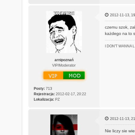
2012-11-13, 19
czemu szok, zał
każdego na to s
I DON'T WANNA 
arnipoznań
VIP/Moderator
Posty:
713
Rejestracja:
2012-02-17, 20:22
Lokalizacja:
PZ
2012-11-13, 21
Nie liczy sie wiek