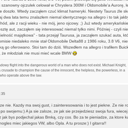
j szanowny ojczulek celował w Chryslera 300M i Oldsmobile'a Aurorę, l
e doszło. Wtedy zacząłem czuć klimat hameryki. Niestety Taurus źle sk
taj dwa lata temu znalazłem niemal identycznego na allegro i to tak jakb
ód, ale z racji wieku - nie mój, jeno ojcowy. ;) Już wtedy amerykańskie
sztę aut, zacząłem się interesować niemal tylko nimi. Później - czyli n
zielność majątkowa" - tata przejął Taurusa, ja zacząłem szukać auta, kt
omisie niedaleko mnie stał Oldsmobile Delta88 z 1986 roku, 3.8 V6, nie
ką go oferowano. Stoi tam do dziś. Wszedłem na allegro i trafiłem Buick
d, że młodziak nie musi mieć wcale BMW
adowy flight into the dangerous world of a man who does not exist. Michael Knight,
 crusade to champion the cause of the innocent, the helpless, the powerless, in a
 who operate above the law.
:35
e nie. Kazdy ma swoj gust, i zainteresowania i to jest piekne. Ze nie ro
 po swojemu:) A ja sie zaloze, ze jak sie przejedziesz swoja fura, wiece
z jak bys podjechal jakas Bmką, czy cos. Bo za te pieniadze, za ktore k
ogles miec jakiegos VW, albo Opla. A tu prosze:) I gitarra!!