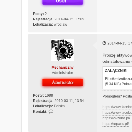
Posty:
2
Rejestracja:
2014-04-15, 17:09
Lokalizacja:
wroclaw
2014-04-15, 17
Proszę aktywow
odinstalowaniu 
Mechaniczny
ZAŁĄCZNIKI
Administrator
FileActivation.
(5.34 KiB) Pobra
Posty:
1688
Pomogłem? Posta
Rejestracja:
2010-03-11, 13:54
Lokalizacja:
Polska
https://www.face
S
Kontakt:
https://www.face
k
https://vwzone.pl/
o
https://reparts.pl/
n