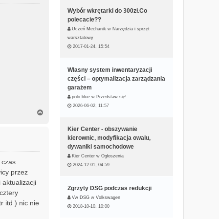
ę
Wybór wkrętarki do 300zł.Co
polecacie??
Uczeń Mechanik
w
Narzędzia i sprzęt
warsztatowy
2017-01-24, 15:54
Własny system inwentaryzacji
części – optymalizacja zarządzania
garażem
polo.blue
w
Przedstaw się!
2026-06-02, 11:57
N
a
g
Kier Center - obszywanie
ó
kierownic, modyfikacja owalu,
r
dywaniki samochodowe
ę
Kier Center
w
Ogłoszenia
 czas
2024-12-01, 04:59
icy przez
aktualizacji
Zgrzyty DSG podczas redukcji
cztery
Vw DSG
w
Volkswagen
itd ) nic nie
2018-10-10, 10:00