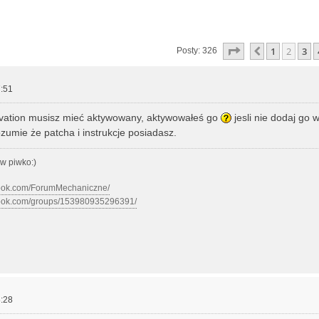
zukiwanie zaawansowane
Strona
2
z
22
1
2
3
Poprzednia
Posty: 326
:51
tivation musisz mieć aktywowany, aktywowałeś go
jesli nie dodaj go w
zumie że patcha i instrukcje posiadasz.
w piwko:)
book.com/ForumMechaniczne/
book.com/groups/153980935296391/
:28