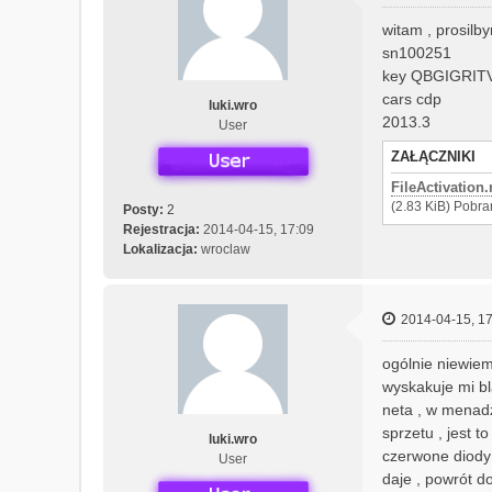
n
y
witam , prosilb
sn100251
key QBGIGRIT
cars cdp
luki.wro
2013.3
User
ZAŁĄCZNIKI
FileActivation.
(2.83 KiB) Pobra
Posty:
2
Rejestracja:
2014-04-15, 17:09
Lokalizacja:
wroclaw
2014-04-15, 17
ogólnie niewiem
wyskakuje mi bl
neta , w menadz
sprzetu , jest 
luki.wro
czerwone diody 
User
daje , powrót do