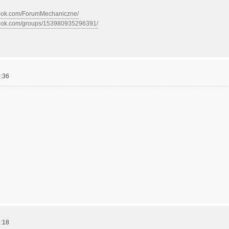
book.com/ForumMechaniczne/
book.com/groups/153980935296391/
:36
:18