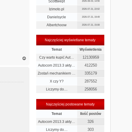
Scotttwept
2026-08-03, 14:56
Izimoto.pl
2026-07-31, 22:02
Danielsycle
2026-07-31, 19:49
Albertchoow
2026-07-31, 15:08
Najczęściej wyświetlane tematy
Temat
Wyświetlenia
12130959
Czy warto kupić Aut…
N
a
412250
Autocom 2013.3 akty…
g
ó
335179
Zostań mechanikiem …
r
287552
ę
X czy Y?
258056
Liczymy do....
Najczęściej postowane tematy
Temat
Ilość postów
326
Autocom 2013.3 akty…
303
Liczymy do....