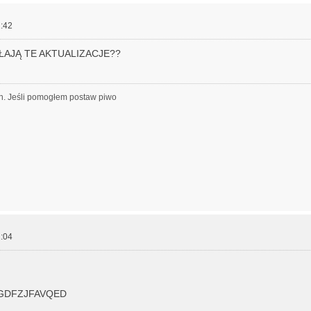
:42
ŁAJĄ TE AKTUALIZACJE??
h. Jeśli pomogłem postaw piwo
:04
EGDFZJFAVQED