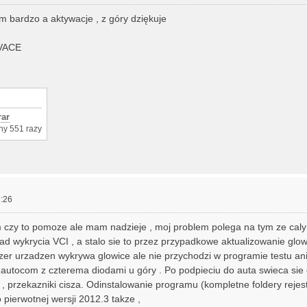
ym bardzo a aktywacje , z góry dziękuje
VACE
rar
ny 551 razy
:26
 czy to pomoze ale mam nadzieje , moj problem polega na tym ze caly
ad wykrycia VCI , a stalo sie to przez przypadkowe aktualizowanie glow
er urzadzen wykrywa glowice ale nie przychodzi w programie testu ani 
to autocom z czterema diodami u góry . Po podpieciu do auta swieca sie 
, przekazniki cisza. Odinstalowanie programu (kompletne foldery rejestr 
 pierwotnej wersji 2012.3 takze ,