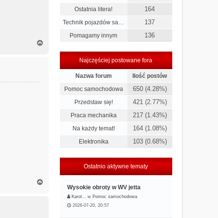
164
Ostatnia litera!
137
Technik pojazdów sa…
136
Pomagamy innym
N
a
g
Najczęściej postowane fora
ó
r
Nazwa forum
Ilość postów
ę
650 (4.28%)
Pomoc samochodowa
421 (2.77%)
Przedstaw się!
217 (1.43%)
Praca mechanika
164 (1.08%)
Na każdy temat!
103 (0.68%)
Elektronika
Ostatnio aktywne tematy
N
Wysokie obroty w WV jetta
a
g
Karol…
w
Pomoc samochodowa
ó
2026-07-20, 20:57
r