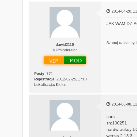
t
a
k
2014-04-20, 11
t
u
JAK WAM DZIA
j
s
i
Szanuj czas innyc
ę
dawid2110
z
VIP/Moderator
M
e
c
h
Posty:
771
a
Rejestracja:
2012-02-25, 17:07
n
Lokalizacja:
Kielce
i
c
z
2014-06-08, 12
n
y
cars:
sn:100251
hardwraekey:
wersja 2.13.3