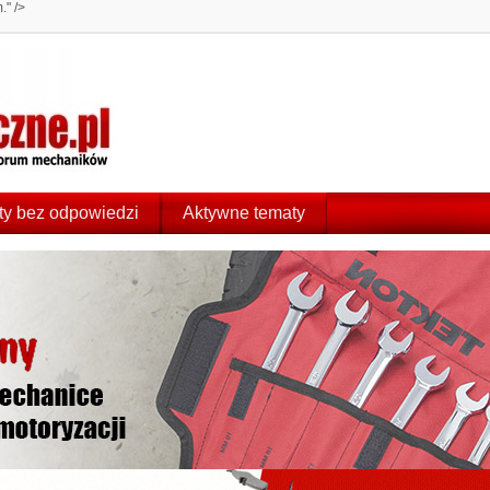
" />
y bez odpowiedzi
Aktywne tematy