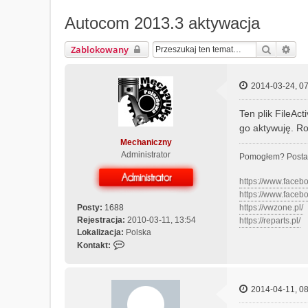
Autocom 2013.3 aktywacja
Szukaj
Wys
Zablokowany
2014-03-24, 07
Ten plik FileAc
go aktywuję. Ro
Mechaniczny
Administrator
Pomogłem? Posta
https://www.face
https://www.face
Posty:
1688
https://vwzone.pl/
Rejestracja:
2010-03-11, 13:54
https://reparts.pl/
Lokalizacja:
Polska
S
Kontakt:
k
o
n
2014-04-11, 08
t
a