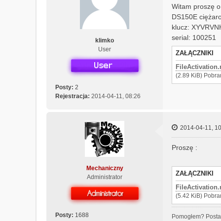
Witam proszę o 
k
t
DS150E ciężar
u
klucz: XYVRV
j
serial: 100251
klimko
s
User
i
ZAŁĄCZNIKI
ę
FileActivation.
z
(2.89 KiB) Pobra
M
Posty:
2
e
Rejestracja:
2014-04-11, 08:26
c
h
a
n
2014-04-11, 10
i
c
Proszę :
z
n
y
Mechaniczny
ZAŁĄCZNIKI
Administrator
FileActivation.
(5.42 KiB) Pobra
Posty:
1688
Pomogłem? Posta