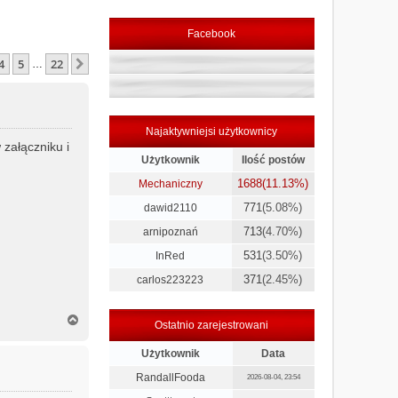
Facebook
4
5
22
Następna
…
Najaktywniejsi użytkownicy
 załączniku i
Użytkownik
Ilość postów
1688
(11.13%)
Mechaniczny
771
(5.08%)
dawid2110
713
(4.70%)
arnipoznań
531
(3.50%)
InRed
371
(2.45%)
carlos223223
N
Ostatnio zarejestrowani
a
g
Użytkownik
Data
ó
r
RandallFooda
2026-08-04, 23:54
ę