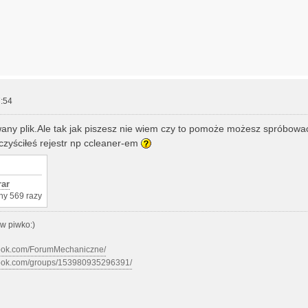
:54
any plik.Ale tak jak piszesz nie wiem czy to pomoże możesz spróbowa
czyściłeś rejestr np ccleaner-em
rar
ny 569 razy
w piwko:)
book.com/ForumMechaniczne/
book.com/groups/153980935296391/