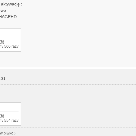
aktywację :
owe
NHAGEHD
rar
ny 500 razy
:31
rar
ny 554 razy
w piwko:)