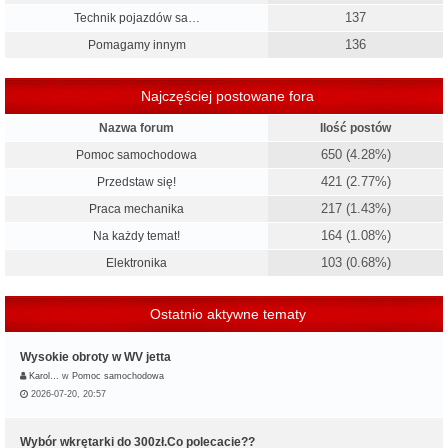
137
Technik pojazdów sa…
136
Pomagamy innym
Najczęściej postowane fora
Nazwa forum
Ilość postów
650 (4.28%)
Pomoc samochodowa
421 (2.77%)
Przedstaw się!
217 (1.43%)
Praca mechanika
164 (1.08%)
Na każdy temat!
103 (0.68%)
Elektronika
Ostatnio aktywne tematy
Wysokie obroty w WV jetta
Karol…
w
Pomoc samochodowa
2026-07-20, 20:57
Wybór wkrętarki do 300zł.Co polecacie??