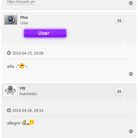
https://reparts.pl/
N
a
g
ó
Plus
r
User
ę
2010-04-25, 10:08
alfa
N
a
g
ó
VW
r
Automistrz
ę
2010-04-26, 18:14
allegro
N
a