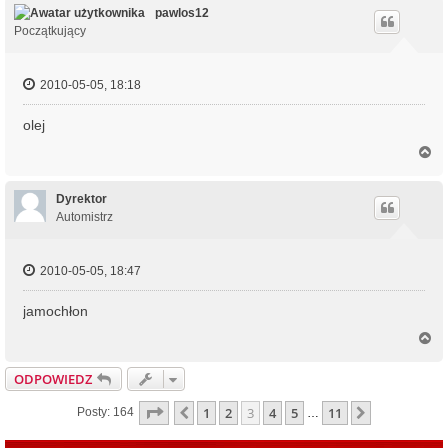
ó
pawlos12
r
Początkujący
ę
2010-05-05, 18:18
olej
N
a
g
ó
Dyrektor
r
Automistrz
ę
2010-05-05, 18:47
jamochłon
N
a
g
ODPOWIEDZ
ó
r
Strona
3
z
11
1
2
3
4
5
11
Poprzednia
Następna
Posty: 164
…
ę