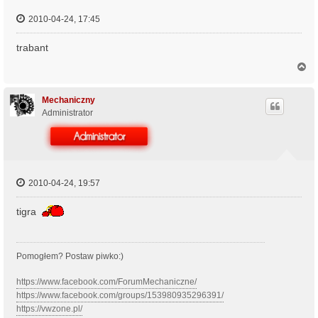
2010-04-24, 17:45
trabant
N
a
g
ó
Mechaniczny
r
Administrator
ę
2010-04-24, 19:57
tigra
Pomogłem? Postaw piwko:)
https://www.facebook.com/ForumMechaniczne/
https://www.facebook.com/groups/153980935296391/
https://vwzone.pl/