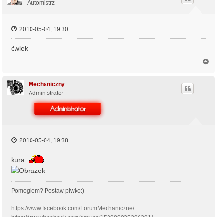
r
Automistrz
ę
2010-05-04, 19:30
ćwiek
N
a
g
ó
Mechaniczny
r
Administrator
ę
2010-05-04, 19:38
kura
Pomogłem? Postaw piwko:)
https://www.facebook.com/ForumMechaniczne/