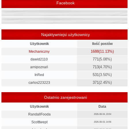
Facebook
Najaktywniejsi użytkownicy
Użytkownik
Ilość postów
1688
(11.13%)
Mechaniczny
771
(5.08%)
dawid2110
713
(4.70%)
arnipoznań
531
(3.50%)
InRed
371
(2.45%)
carlos223223
Ostatnio zarejestrowani
Użytkownik
Data
RandallFooda
2026-08-04, 23:54
Scotttwept
2026-08-03, 14:56