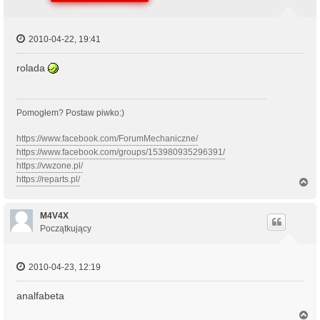
2010-04-22, 19:41
rolada
Pomogłem? Postaw piwko:)
https://www.facebook.com/ForumMechaniczne/
https://www.facebook.com/groups/153980935296391/
https://vwzone.pl/
https://reparts.pl/
N
a
g
ó
M4V4X
r
Początkujący
ę
2010-04-23, 12:19
analfabeta
N