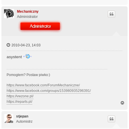
a
g
ó
Mechaniczny
r
Administrator
ę
2010-04-23, 14:03
asystent
Pomogłem? Postaw piwko:)
https://www.facebook.com/ForumMechaniczne/
https://www.facebook.com/groups/153980935296391/
https://vwzone.pl/
https://reparts.pl/
N
a
g
ó
stjepan
r
Automistrz
ę