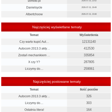
Izimoto.pl
2026-07-31, 22:02
Danielsycle
2026-07-31, 19:49
Albertchoow
2026-07-31, 15:08
Najczęściej wyświetlane tematy
Temat
Wyświetlenia
12131140
Czy warto kupić Aut…
412530
Autocom 2013.3 akty…
335854
Zostań mechanikiem …
287805
X czy Y?
259061
Liczymy do....
Najczęściej postowane tematy
Temat
Ilość postów
326
Autocom 2013.3 akty…
303
Liczymy do....
164
Ostatnia litera!