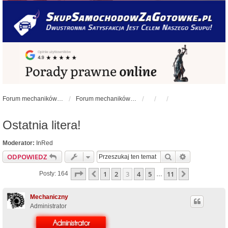
Forum mechaników samochodowych - forum-mechaniczne.pl
Forum mechaników samochodowych
Ostatnia litera!
Moderator:
InRed
Szukaj
Wyszukiwan
ODPOWIEDZ
Strona
3
z
11
1
2
3
4
5
11
Poprzednia
Następna
Posty: 164
…
Mechaniczny
Administrator