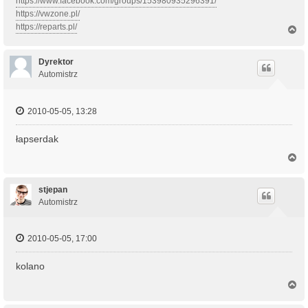
https://www.facebook.com/groups/153980935296391/
https://vwzone.pl/
https://reparts.pl/
N
a
g
ó
Dyrektor
r
Automistrz
ę
2010-05-05, 13:28
łapserdak
N
a
g
ó
stjepan
r
Automistrz
ę
2010-05-05, 17:00
kolano
N
a
g