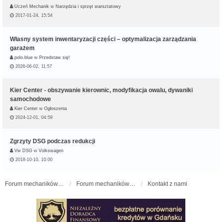
Uczeń Mechanik
w
Narzędzia i sprzęt warsztatowy
2017-01-24, 15:54
Własny system inwentaryzacji części – optymalizacja zarządzania
garażem
polo.blue
w
Przedstaw się!
2026-06-02, 11:57
Kier Center - obszywanie kierownic, modyfikacja owalu, dywaniki
samochodowe
Kier Center
w
Ogłoszenia
2024-12-01, 04:59
Zgrzyty DSG podczas redukcji
Vw DSG
w
Volkswagen
2018-10-10, 10:00
Forum mechaników samochodowych - forum-mechaniczne.pl
Forum mechaników samochodowych
Kontakt z nami