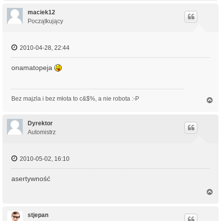
g
ó
maciek12
r
Początkujący
ę
2010-04-28, 22:44
onamatopeja
Bez majzla i bez młota to c&$%, a nie robota :-P
N
a
g
ó
Dyrektor
r
Automistrz
ę
2010-05-02, 16:10
asertywność
N
a
g
ó
stjepan