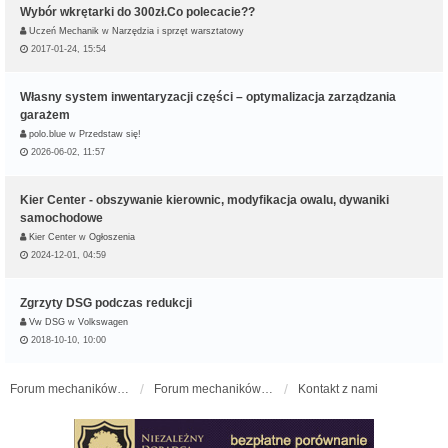
Wybór wkrętarki do 300zł.Co polecacie??
Uczeń Mechanik
w
Narzędzia i sprzęt warsztatowy
2017-01-24, 15:54
Własny system inwentaryzacji części – optymalizacja zarządzania
garażem
polo.blue
w
Przedstaw się!
2026-06-02, 11:57
Kier Center - obszywanie kierownic, modyfikacja owalu, dywaniki
samochodowe
Kier Center
w
Ogłoszenia
2024-12-01, 04:59
Zgrzyty DSG podczas redukcji
Vw DSG
w
Volkswagen
2018-10-10, 10:00
Forum mechaników samochodowych - forum-mechaniczne.pl
Forum mechaników samochodowych
Kontakt z nami