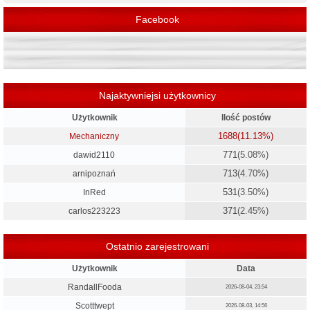
Facebook
Najaktywniejsi użytkownicy
Użytkownik
Ilość postów
1688
(11.13%)
Mechaniczny
771
(5.08%)
dawid2110
713
(4.70%)
arnipoznań
531
(3.50%)
InRed
371
(2.45%)
carlos223223
Ostatnio zarejestrowani
Użytkownik
Data
RandallFooda
2026-08-04, 23:54
Scotttwept
2026-08-03, 14:56