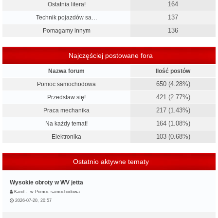
164
Ostatnia litera!
137
Technik pojazdów sa…
136
Pomagamy innym
Najczęściej postowane fora
Nazwa forum
Ilość postów
650 (4.28%)
Pomoc samochodowa
421 (2.77%)
Przedstaw się!
217 (1.43%)
Praca mechanika
164 (1.08%)
Na każdy temat!
103 (0.68%)
Elektronika
Ostatnio aktywne tematy
Wysokie obroty w WV jetta
Karol…
w
Pomoc samochodowa
2026-07-20, 20:57