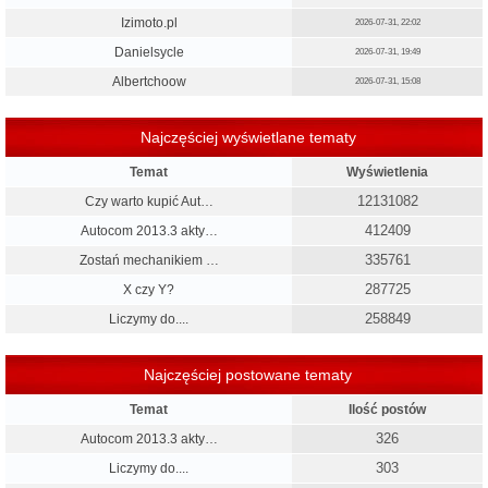
Izimoto.pl
2026-07-31, 22:02
Danielsycle
2026-07-31, 19:49
Albertchoow
2026-07-31, 15:08
Najczęściej wyświetlane tematy
Temat
Wyświetlenia
12131082
Czy warto kupić Aut…
412409
Autocom 2013.3 akty…
335761
Zostań mechanikiem …
287725
X czy Y?
258849
Liczymy do....
Najczęściej postowane tematy
Temat
Ilość postów
326
Autocom 2013.3 akty…
303
Liczymy do....