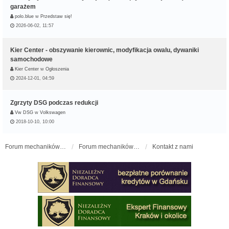
garażem
polo.blue
w
Przedstaw się!
2026-06-02, 11:57
Kier Center - obszywanie kierownic, modyfikacja owalu, dywaniki
samochodowe
Kier Center
w
Ogłoszenia
2024-12-01, 04:59
Zgrzyty DSG podczas redukcji
Vw DSG
w
Volkswagen
2018-10-10, 10:00
Forum mechaników samochodowych - forum-mechaniczne.pl
Forum mechaników samochodowych
Kontakt z nami