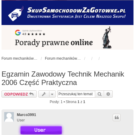
Forum mechaników samochodowych - forum-mechaniczne.pl
Forum mechaników samochodowych
Egzamin Zawodowy Technik Mechanik
2006 Część Praktyczna
Szukaj
Wyszukiwan
ODPOWIEDZ
Posty: 1 • Strona
1
z
1
Marco3991
User