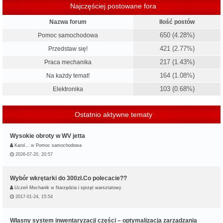
Najczęściej postowane fora
Nazwa forum
Ilość postów
650 (4.28%)
Pomoc samochodowa
421 (2.77%)
Przedstaw się!
217 (1.43%)
Praca mechanika
164 (1.08%)
Na każdy temat!
103 (0.68%)
Elektronika
Ostatnio aktywne tematy
Wysokie obroty w WV jetta
Karol…
w
Pomoc samochodowa
2026-07-20, 20:57
Wybór wkrętarki do 300zł.Co polecacie??
Uczeń Mechanik
w
Narzędzia i sprzęt warsztatowy
2017-01-24, 15:54
Własny system inwentaryzacji części – optymalizacja zarządzania