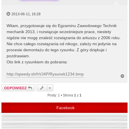
2013-06-11, 16:28
Witam, przygotowuje się do Egzaminu Zawodowego Technik
mechanik 2013, i rozwiązuje wcześniejsze prace, niestety
nigdzie nie mogę znaleść rozwiązania do arkuszu z 2006 roku.
Nie chce całego rozwiązania od nikogo, zależy mi jedynie na
procesie demontażu do tego rysunku. Z góry dziękuje i
pozdrawiam.
Oto link z rysunkiem do pobrania:
http://speedy.sh/hVJ4P/Rysunek1234.bmp
N
a
g
ODPOWIEDZ
ó
r
Posty: 1 • Strona
1
z
1
ę
Facebook