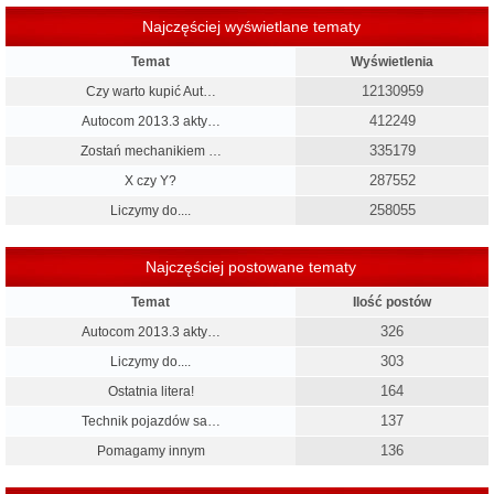
Najczęściej wyświetlane tematy
Temat
Wyświetlenia
12130959
Czy warto kupić Aut…
412249
Autocom 2013.3 akty…
335179
Zostań mechanikiem …
287552
X czy Y?
258055
Liczymy do....
Najczęściej postowane tematy
Temat
Ilość postów
326
Autocom 2013.3 akty…
303
Liczymy do....
164
Ostatnia litera!
137
Technik pojazdów sa…
136
Pomagamy innym