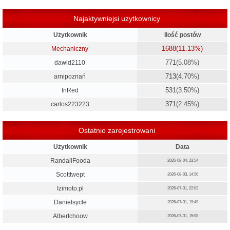
Najaktywniejsi użytkownicy
Użytkownik
Ilość postów
1688
(11.13%)
Mechaniczny
771
(5.08%)
dawid2110
713
(4.70%)
arnipoznań
531
(3.50%)
InRed
371
(2.45%)
carlos223223
Ostatnio zarejestrowani
Użytkownik
Data
RandallFooda
2026-08-04, 23:54
Scotttwept
2026-08-03, 14:56
Izimoto.pl
2026-07-31, 22:02
Danielsycle
2026-07-31, 19:49
Albertchoow
2026-07-31, 15:08