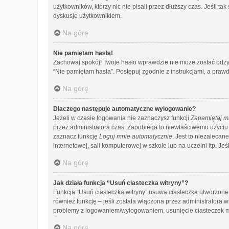
użytkowników, którzy nic nie pisali przez dłuższy czas. Jeśli 
dyskusje użytkownikiem.
Na górę
Nie pamiętam hasła!
Zachowaj spokój! Twoje hasło wprawdzie nie może zostać odzys
“Nie pamiętam hasła”. Postępuj zgodnie z instrukcjami, a pr
Na górę
Dlaczego następuje automatyczne wylogowanie?
Jeżeli w czasie logowania nie zaznaczysz funkcji
Zapamiętaj m
przez administratora czas. Zapobiega to niewłaściwemu użyc
zaznacz funkcję
Loguj mnie automatycznie
. Jest to niezalecan
internetowej, sali komputerowej w szkole lub na uczelni itp. Jeśli
Na górę
Jak działa funkcja “Usuń ciasteczka witryny”?
Funkcja “Usuń ciasteczka witryny” usuwa ciasteczka utworzone 
również funkcję – jeśli została włączona przez administratora 
problemy z logowaniem/wylogowaniem, usunięcie ciasteczek 
Na górę