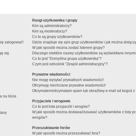
Rangi użytkownika i grupy
Kim są administratorzy?
Kim są moderatorzy?
Co to są grupy użytkowników?
się zalogować!
Gdzie znajduje się spis grup użytkowników i jak można dołącz
W jaki sposób można zostać liderem grupy?
gę się
Dlaczego niektóre nazwy użytkowników są wyświetlane innymi
Co to jest “Domyślna grupa użytkownika”?
Czym jest odnośnik “Zespół administracyjny”?
Prywatne wiadomości
Nie mogę wysyłać prywatnych wiadomości!
Otrzymuję niechciane prywatne wiadomości!
Otrzymałem/otrzymałam spam lub obraźliwy e-mail od kogoś z te
 na liście
Przyjaciele i wrogowie
Co to jest lista przyjaciół i wrogów?
W jaki sposób można dodawać/usuwać użytkowników z listy prz
lany
wrogów?
Przeszukiwanie forów
W jaki sposób można przeszukiwać fora?