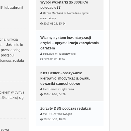
Wybór wkrętarki do 300zł.Co
IP lub zabronił
polecacie??
Uczeń Mechanik
w
Narzędzia i sprzęt
warsztatowy
2017-01-24, 15:54
Własny system inwentaryzacji
ona funkcja
części – optymalizacja zarządzania
l. Jeśli nie to
garażem
i przez osobę
polo.blue
w
Przedstaw się!
, postępuj
2026-06-02, 11:57
adomość została
.
Kier Center - obszywanie
kierownic, modyfikacja owalu,
dywaniki samochodowe
Kier Center
w
Ogłoszenia
ielem witryny i
2024-12-01, 04:59
 Skontaktuj się
Zgrzyty DSG podczas redukcji
Vw DSG
w
Volkswagen
2018-10-10, 10:00
 usuwa