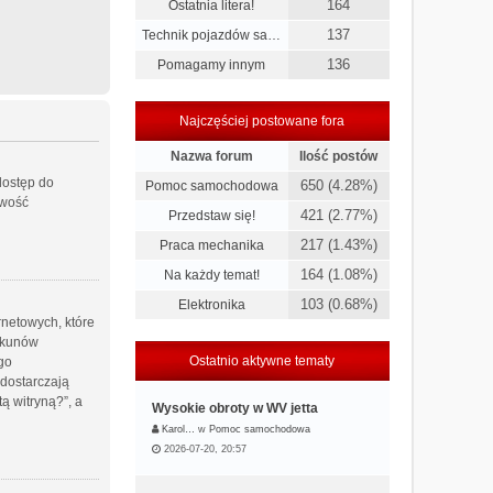
164
Ostatnia litera!
137
Technik pojazdów sa…
136
Pomagamy innym
Najczęściej postowane fora
Nazwa forum
Ilość postów
 dostęp do
650 (4.28%)
Pomoc samochodowa
iwość
421 (2.77%)
Przedstaw się!
217 (1.43%)
Praca mechanika
164 (1.08%)
Na każdy temat!
103 (0.68%)
Elektronika
rnetowych, które
iekunów
Ostatnio aktywne tematy
go
 dostarczają
 witryną?”, a
Wysokie obroty w WV jetta
Karol…
w
Pomoc samochodowa
2026-07-20, 20:57