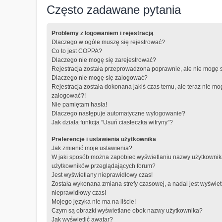
Często zadawane pytania
Problemy z logowaniem i rejestracją
Dlaczego w ogóle muszę się rejestrować?
Co to jest COPPA?
Dlaczego nie mogę się zarejestrować?
Rejestracja została przeprowadzona poprawnie, ale nie mogę 
Dlaczego nie mogę się zalogować?
Rejestracja została dokonana jakiś czas temu, ale teraz nie mo
zalogować?!
Nie pamiętam hasła!
Dlaczego następuje automatyczne wylogowanie?
Jak działa funkcja “Usuń ciasteczka witryny”?
Preferencje i ustawienia użytkownika
Jak zmienić moje ustawienia?
W jaki sposób można zapobiec wyświetlaniu nazwy użytkownika
użytkowników przeglądających forum?
Jest wyświetlany nieprawidłowy czas!
Została wykonana zmiana strefy czasowej, a nadal jest wyświet
nieprawidłowy czas!
Mojego języka nie ma na liście!
Czym są obrazki wyświetlane obok nazwy użytkownika?
Jak wyświetlić awatar?