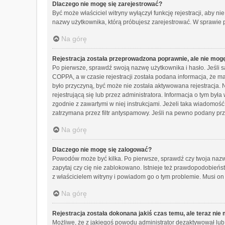
Dlaczego nie mogę się zarejestrować?
Być może właściciel witryny wyłączył funkcję rejestracji, aby n
nazwy użytkownika, którą próbujesz zarejestrować. W sprawie p
Na górę
Rejestracja została przeprowadzona poprawnie, ale nie mog
Po pierwsze, sprawdź swoją nazwę użytkownika i hasło. Jeśli 
COPPA, a w czasie rejestracji została podana informacja, że ma
było przyczyną, być może nie została aktywowana rejestracja.
rejestrującą się lub przez administratora. Informacja o tym był
zgodnie z zawartymi w niej instrukcjami. Jeżeli taka wiadomoś
zatrzymana przez filtr antyspamowy. Jeśli na pewno podany prze
Na górę
Dlaczego nie mogę się zalogować?
Powodów może być kilka. Po pierwsze, sprawdź czy twoja nazwa 
zapytaj czy cię nie zablokowano. Istnieje też prawdopodobieńst
z właścicielem witryny i powiadom go o tym problemie. Musi on
Na górę
Rejestracja została dokonana jakiś czas temu, ale teraz nie
Możliwe, że z jakiegoś powodu administrator dezaktywował lub 