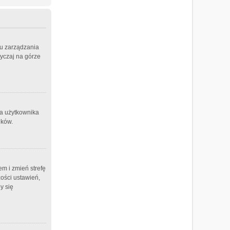
lu zarządzania
yczaj na górze
a użytkownika
ików.
em i zmień strefę
zości ustawień,
y się