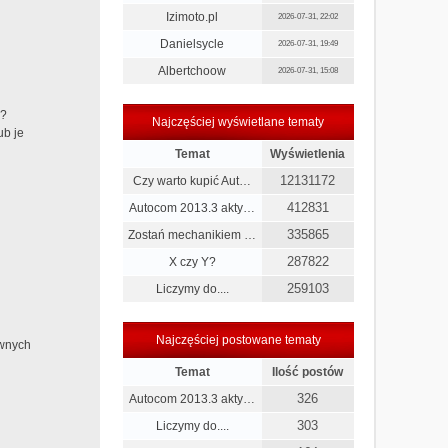
Izimoto.pl
2026-07-31, 22:02
Danielsycle
2026-07-31, 19:49
Albertchoow
2026-07-31, 15:08
m?
Najczęściej wyświetlane tematy
ub je
Temat
Wyświetlenia
12131172
Czy warto kupić Aut…
412831
Autocom 2013.3 akty…
335865
Zostań mechanikiem …
287822
X czy Y?
259103
Liczymy do....
Najczęściej postowane tematy
awnych
Temat
Ilość postów
326
Autocom 2013.3 akty…
303
Liczymy do....