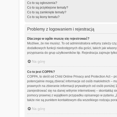
Co to są ogłoszenia?
Co to są przyklejone tematy?
Co to są zamknięte tematy?
Co to są ikony tematu?
Problemy z logowaniem i rejestracją
Dlaczego w ogóle muszę się rejestrować?
Możliwe, że nie musisz. To od administratora witryny zależy czy
dodatkowych funkcji niedostępnych dla gości, takich jak własn
przypisania do grup użytkowników itp. Rejestracja zajmuje tylko
Na górę
Co to jest COPPA?
COPPA, to skrót od Child Online Privacy and Protection Act – 
potencjalnie mogą zbierać informacje od osób małoletnich – m
prawnych na zbieranie informacji prywatnych od osób poniżej 1
zarejestrować się na danej witrynie internetowej – skontaktuj s
pomocy prawnej z wyjątkiem przypadku opisanego w pytaniu „Z
także nie są punktem kontaktowym dla wszelkiego rodzaju por
Na górę