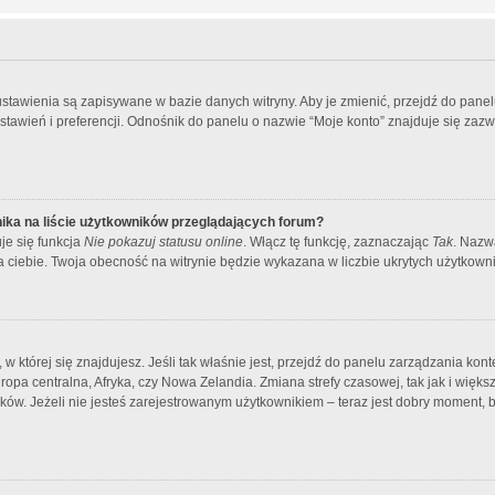
ustawienia są zapisywane w bazie danych witryny. Aby je zmienić, przejdź do pane
wień i preferencji. Odnośnik do panelu o nazwie “Moje konto” znajduje się zazw
ika na liście użytkowników przeglądających forum?
je się funkcja
Nie pokazuj statusu online
. Włącz tę funkcję, zaznaczając
Tak
. Nazw
la ciebie. Twoja obecność na witrynie będzie wykazana w liczbie ukrytych użytkown
, w której się znajdujesz. Jeśli tak właśnie jest, przejdź do panelu zarządzania kont
pa centralna, Afryka, czy Nowa Zelandia. Zmiana strefy czasowej, tak jak i więks
ów. Jeżeli nie jesteś zarejestrowanym użytkownikiem – teraz jest dobry moment, b