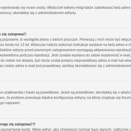
ie rejestrowały się nowe osoby. Właściciel witryny mógł także zablokować twój adres 
omocy, skontaktuj się z administratorem witryny.
ę się zalogować!
są poprawne, to wystąpiła jedna z dwóch przyczyn. Pierwszą z nich może być włącz
sz mniej niż 13 lat. Wówczas należy wykonać instrukcje wysłane na twój adres e-mai
 Niektóre witryny przed pierwszym zalogowaniem wymagają aktywowania rejestracj
a wyświetlona podczas rejestracji. Jeśli została wysłana do ciebie wiadomość e-mail
ć do ciebie nie dotarła, być może został podany nieprawidłowy adres e-mail lub wi
z ciebie adres e-mail jest prawidłowy, spróbuj skontaktować się z administratorem
użytkownika i hasło są prawidłowe. Jeżeli są prawidłowe, skontaktuj się z właścic
wo, że problem powoduje błędna konfiguracja witryny, na której znajduje się forum.
 go naprawić.
 mogę się zalogować?!
usunął twoje konto. Wiele witryn, aby zmniejszyć rozmiar bazy danych, cyklicznie