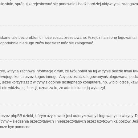
tak się stało, spróbuj zarejestrować się ponownie i bądź bardziej aktywnym i zaang
kane, ale bez problemu może zostać zresetowane. Przejdź na stronę logowania i k
awdopodobnie niedługo znów będziesz móc się zalogować.
nie
, witryna zachowa informację o tym, że twój pobyt na tej witrynie będzie trwał ty
iu twojego konta przez kogoś innego. Aby pozostać zalogowanym/zalogowaną, pod
e, jeżeli korzystasz z witryny z ogólnie dostępnego komputera, np. w bibliotece, ka
 nie widzisz tej funkcji, oznacza to, że administrator ją wyłączył.
przez phpBB dzięki, którym użytkownik jest autoryzowany i logowany do witryny. 
witryny – śledzenia przeczytanych i nieprzeczytanych przez użytkownika postów. Jeś
może być pomocne.