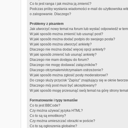
Co to jest ranga i jak można ją zmienić?
Podczas próby wysłania wiadomości e-mail do użytkownika wit
o zalogowanie. Dlaczego?
Problemy z pisaniem
Jak utworzyć nowy temat na forum lub wysłać odpowiedź w te
W jaki sposób można zmienić lub usunąć post?
W jaki sposób można dodać podpis do swojego posta?
W jaki sposób można utworzyć ankietę?
Dlaczego nie można dodać więcej opcji ankiety?
W jaki sposób zmienić lub usunąć ankietę?
Dlaczego nie mam dostępu do forum?
Dlaczego nie mogę dodawać załączników?
Dlaczego otrzymałem/otrzymałam ostrzeżenie?
W jaki sposób można zgłosić posty moderatorowi?
Do czego służy przycisk “Zapisz” znajdujący się w oknie tworz
Dlaczego mój post musi być akceptowany?
W jaki sposób mogę przesunąć swój temat na górę strony tem
Formatowanie i typy tematów
Co to jest BBCode?
Czy można używać języka HTML?
Co to są są emotikony?
Czy można umieszczać obrazki w poście?
Co to są ogłoszenia globalne?