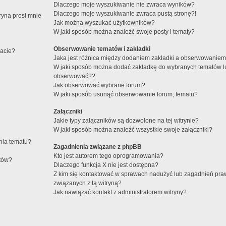
Dlaczego moje wyszukiwanie nie zwraca wyników?
Dlaczego moje wyszukiwanie zwraca pustą stronę?!
ryna prosi mnie
Jak można wyszukać użytkowników?
W jaki sposób można znaleźć swoje posty i tematy?
Obserwowanie tematów i zakładki
macie?
Jaka jest różnica między dodaniem zakładki a obserwowanie
W jaki sposób można dodać zakładkę do wybranych tematów l
obserwować??
Jak obserwować wybrane forum?
W jaki sposób usunąć obserwowanie forum, tematu?
Załączniki
Jakie typy załączników są dozwolone na tej witrynie?
W jaki sposób można znaleźć wszystkie swoje załączniki?
enia tematu?
Zagadnienia związane z phpBB
Kto jest autorem tego oprogramowania?
atów?
Dlaczego funkcja X nie jest dostępna?
Z kim się kontaktować w sprawach nadużyć lub zagadnień pr
związanych z tą witryną?
Jak nawiązać kontakt z administratorem witryny?