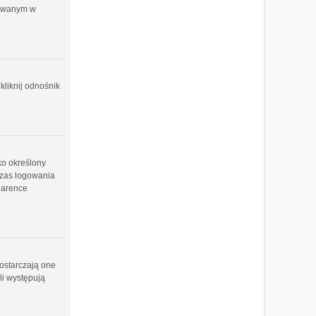
ażowanym w
liknij odnośnik
lko określony
czas logowania
wiarence
Dostarczają one
li występują