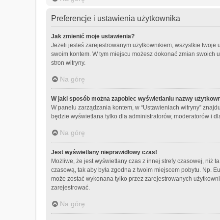
Preferencje i ustawienia użytkownika
Jak zmienić moje ustawienia?
Jeżeli jesteś zarejestrowanym użytkownikiem, wszystkie twoje 
swoim kontem. W tym miejscu możesz dokonać zmian swoich usta
stron witryny.
Na górę
W jaki sposób można zapobiec wyświetlaniu nazwy użytkown
W panelu zarządzania kontem, w “Ustawieniach witryny” znajdu
będzie wyświetlana tylko dla administratorów, moderatorów i d
Na górę
Jest wyświetlany nieprawidłowy czas!
Możliwe, że jest wyświetlany czas z innej strefy czasowej, niż ta
czasową, tak aby była zgodna z twoim miejscem pobytu. Np. Euro
może zostać wykonana tylko przez zarejestrowanych użytkownik
zarejestrować.
Na górę