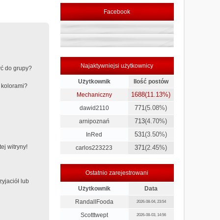
Facebook
Najaktywniejsi użytkownicy
yć do grupy?
Użytkownik
Ilość postów
 kolorami?
1688
(11.13%)
Mechaniczny
771
(5.08%)
dawid2110
713
(4.70%)
arnipoznań
531
(3.50%)
InRed
j witryny!
371
(2.45%)
carlos223223
Ostatnio zarejestrowani
yjaciół lub
Użytkownik
Data
RandallFooda
2026-08-04, 23:54
Scotttwept
2026-08-03, 14:56