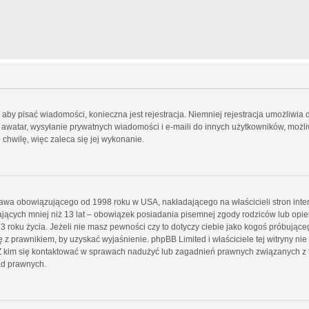
, aby pisać wiadomości, konieczna jest rejestracja. Niemniej rejestracja umożliwia
y awatar, wysyłanie prywatnych wiadomości i e-maili do innych użytkowników, możl
 chwilę, więc zaleca się jej wykonanie.
prawa obowiązującego od 1998 roku w USA, nakładającego na właścicieli stron inte
ających mniej niż 13 lat – obowiązek posiadania pisemnej zgody rodziców lub op
3 roku życia. Jeżeli nie masz pewności czy to dotyczy ciebie jako kogoś próbujące
ię z prawnikiem, by uzyskać wyjaśnienie. phpBB Limited i właściciele tej witryny nie
 kim się kontaktować w sprawach nadużyć lub zagadnień prawnych związanych z tą
ad prawnych.