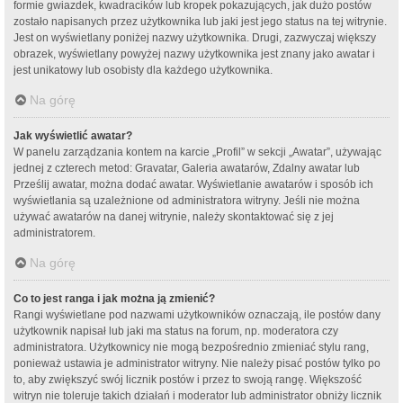
formie gwiazdek, kwadracików lub kropek pokazujących, jak dużo postów
zostało napisanych przez użytkownika lub jaki jest jego status na tej witrynie.
Jest on wyświetlany poniżej nazwy użytkownika. Drugi, zazwyczaj większy
obrazek, wyświetlany powyżej nazwy użytkownika jest znany jako awatar i
jest unikatowy lub osobisty dla każdego użytkownika.
Na górę
Jak wyświetlić awatar?
W panelu zarządzania kontem na karcie „Profil” w sekcji „Awatar”, używając
jednej z czterech metod: Gravatar, Galeria awatarów, Zdalny awatar lub
Prześlij awatar, można dodać awatar. Wyświetlanie awatarów i sposób ich
wyświetlania są uzależnione od administratora witryny. Jeśli nie można
używać awatarów na danej witrynie, należy skontaktować się z jej
administratorem.
Na górę
Co to jest ranga i jak można ją zmienić?
Rangi wyświetlane pod nazwami użytkowników oznaczają, ile postów dany
użytkownik napisał lub jaki ma status na forum, np. moderatora czy
administratora. Użytkownicy nie mogą bezpośrednio zmieniać stylu rang,
ponieważ ustawia je administrator witryny. Nie należy pisać postów tylko po
to, aby zwiększyć swój licznik postów i przez to swoją rangę. Większość
witryn nie toleruje takich działań i moderator lub administrator obniży licznik