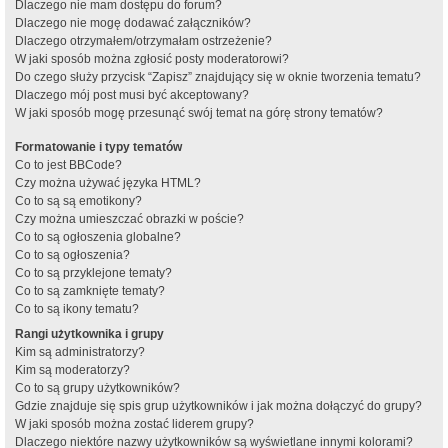
Dlaczego nie mam dostępu do forum?
Dlaczego nie mogę dodawać załączników?
Dlaczego otrzymałem/otrzymałam ostrzeżenie?
W jaki sposób można zgłosić posty moderatorowi?
Do czego służy przycisk “Zapisz” znajdujący się w oknie tworzenia tematu?
Dlaczego mój post musi być akceptowany?
W jaki sposób mogę przesunąć swój temat na górę strony tematów?
Formatowanie i typy tematów
Co to jest BBCode?
Czy można używać języka HTML?
Co to są są emotikony?
Czy można umieszczać obrazki w poście?
Co to są ogłoszenia globalne?
Co to są ogłoszenia?
Co to są przyklejone tematy?
Co to są zamknięte tematy?
Co to są ikony tematu?
Rangi użytkownika i grupy
Kim są administratorzy?
Kim są moderatorzy?
Co to są grupy użytkowników?
Gdzie znajduje się spis grup użytkowników i jak można dołączyć do grupy?
W jaki sposób można zostać liderem grupy?
Dlaczego niektóre nazwy użytkowników są wyświetlane innymi kolorami?