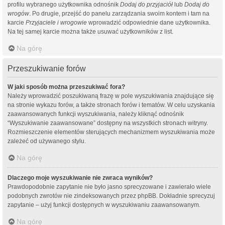
profilu wybranego użytkownika odnośnik
Dodaj do przyjaciół
lub
Dodaj do
wrogów
. Po drugie, przejść do panelu zarządzania swoim kontem i tam na
karcie
Przyjaciele i wrogowie
wprowadzić odpowiednie dane użytkownika.
Na tej samej karcie można także usuwać użytkowników z list.
Na górę
Przeszukiwanie forów
W jaki sposób można przeszukiwać fora?
Należy wprowadzić poszukiwaną frazę w pole wyszukiwania znajdujące się
na stronie wykazu forów, a także stronach forów i tematów. W celu uzyskania
zaawansowanych funkcji wyszukiwania, należy kliknąć odnośnik
“Wyszukiwanie zaawansowane” dostępny na wszystkich stronach witryny.
Rozmieszczenie elementów sterujących mechanizmem wyszukiwania może
zależeć od używanego stylu.
Na górę
Dlaczego moje wyszukiwanie nie zwraca wyników?
Prawdopodobnie zapytanie nie było jasno sprecyzowane i zawierało wiele
podobnych zwrotów nie zindeksowanych przez phpBB. Dokładnie sprecyzuj
zapytanie – użyj funkcji dostępnych w wyszukiwaniu zaawansowanym.
Na górę