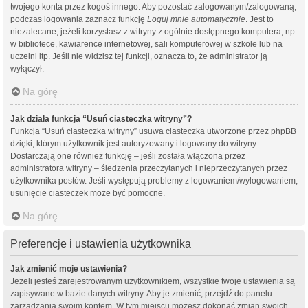
twojego konta przez kogoś innego. Aby pozostać zalogowanym/zalogowaną,
podczas logowania zaznacz funkcję
Loguj mnie automatycznie
. Jest to
niezalecane, jeżeli korzystasz z witryny z ogólnie dostępnego komputera, np.
w bibliotece, kawiarence internetowej, sali komputerowej w szkole lub na
uczelni itp. Jeśli nie widzisz tej funkcji, oznacza to, że administrator ją
wyłączył.
Na górę
Jak działa funkcja “Usuń ciasteczka witryny”?
Funkcja “Usuń ciasteczka witryny” usuwa ciasteczka utworzone przez phpBB
dzięki, którym użytkownik jest autoryzowany i logowany do witryny.
Dostarczają one również funkcję – jeśli została włączona przez
administratora witryny – śledzenia przeczytanych i nieprzeczytanych przez
użytkownika postów. Jeśli występują problemy z logowaniem/wylogowaniem,
usunięcie ciasteczek może być pomocne.
Na górę
Preferencje i ustawienia użytkownika
Jak zmienić moje ustawienia?
Jeżeli jesteś zarejestrowanym użytkownikiem, wszystkie twoje ustawienia są
zapisywane w bazie danych witryny. Aby je zmienić, przejdź do panelu
zarządzania swoim kontem. W tym miejscu możesz dokonać zmian swoich