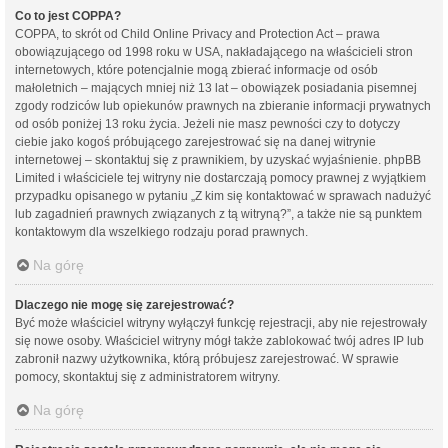
Co to jest COPPA?
COPPA, to skrót od Child Online Privacy and Protection Act – prawa
obowiązującego od 1998 roku w USA, nakładającego na właścicieli stron
internetowych, które potencjalnie mogą zbierać informacje od osób
małoletnich – mających mniej niż 13 lat – obowiązek posiadania pisemnej
zgody rodziców lub opiekunów prawnych na zbieranie informacji prywatnych
od osób poniżej 13 roku życia. Jeżeli nie masz pewności czy to dotyczy
ciebie jako kogoś próbującego zarejestrować się na danej witrynie
internetowej – skontaktuj się z prawnikiem, by uzyskać wyjaśnienie. phpBB
Limited i właściciele tej witryny nie dostarczają pomocy prawnej z wyjątkiem
przypadku opisanego w pytaniu „Z kim się kontaktować w sprawach nadużyć
lub zagadnień prawnych związanych z tą witryną?”, a także nie są punktem
kontaktowym dla wszelkiego rodzaju porad prawnych.
Na górę
Dlaczego nie mogę się zarejestrować?
Być może właściciel witryny wyłączył funkcję rejestracji, aby nie rejestrowały
się nowe osoby. Właściciel witryny mógł także zablokować twój adres IP lub
zabronił nazwy użytkownika, którą próbujesz zarejestrować. W sprawie
pomocy, skontaktuj się z administratorem witryny.
Na górę