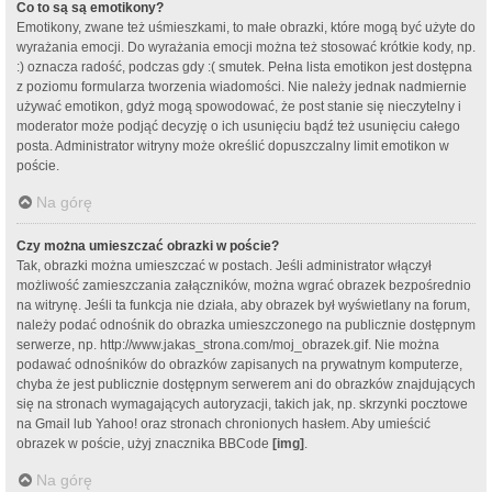
Co to są są emotikony?
Emotikony, zwane też uśmieszkami, to małe obrazki, które mogą być użyte do
wyrażania emocji. Do wyrażania emocji można też stosować krótkie kody, np.
:) oznacza radość, podczas gdy :( smutek. Pełna lista emotikon jest dostępna
z poziomu formularza tworzenia wiadomości. Nie należy jednak nadmiernie
używać emotikon, gdyż mogą spowodować, że post stanie się nieczytelny i
moderator może podjąć decyzję o ich usunięciu bądź też usunięciu całego
posta. Administrator witryny może określić dopuszczalny limit emotikon w
poście.
Na górę
Czy można umieszczać obrazki w poście?
Tak, obrazki można umieszczać w postach. Jeśli administrator włączył
możliwość zamieszczania załączników, można wgrać obrazek bezpośrednio
na witrynę. Jeśli ta funkcja nie działa, aby obrazek był wyświetlany na forum,
należy podać odnośnik do obrazka umieszczonego na publicznie dostępnym
serwerze, np. http://www.jakas_strona.com/moj_obrazek.gif. Nie można
podawać odnośników do obrazków zapisanych na prywatnym komputerze,
chyba że jest publicznie dostępnym serwerem ani do obrazków znajdujących
się na stronach wymagających autoryzacji, takich jak, np. skrzynki pocztowe
na Gmail lub Yahoo! oraz stronach chronionych hasłem. Aby umieścić
obrazek w poście, użyj znacznika BBCode
[img]
.
Na górę