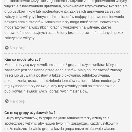
oni kontrolować wszystkie zagadnienia związane z funkcjonowaniem witryny
włącznie z nadawaniem uprawnień, blokowaniem użytkowników, tworzeniem
grup użytkowników lub moderatorów itp. Zakres ich uprawnień zależy od
założyciela witryny i innych administratorów mających prawo nominowania
nowych administratorów. Administratorzy mogą mieć pełne uprawnienia
moderatorów na wszystkich forach utworzonych na witrynie. Zakres
uprawnień moderacyjnych uzależniony jest od uprawnień nadanych przez
założyciela witryny.
Na górę
Kim są moderatorzy?
Moderatorzy są użytkownikami albo też grupami użytkowników, których
zadaniem jest codzienne przeglądanie forów. Mają oni możliwość zmiany
treści lub usuwania postów, a także blokowania, odblokowywania,
przenoszenia, usuwania i dzielenia tematów na forum, które moderują. Z
reguły moderatorzy czuwają, aby użytkownicy pisali na temat oraz nie
publikowali niewłaściwych i obraźliwych materiałów.
Na górę
Co to są grupy użytkowników?
Grupy użytkowników, to grupy, na jakie administratorzy dzielą całą
społeczność witryny, aby łatwiej było nimi zarządzać. Każdy użytkownik
może należeć do wielu grup, a każda grupa może mieć swoje własne