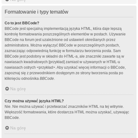
Formatowanie i typy tematów
Co to jest BBCode?
BBCode jest specjalną implementacją języka HTML, która daje lepszą
kontrolę formatowania poszczególnych elementów w postach. Używanie
BBCode na forum jest uzależnione od ustawień określanych przez
administratora. Można wyłączyć BBCode w poszczególnych postach,
zaznaczając odpowiednią funkcję w formularzu tworzenia posta. Sam
BBCode jest podobny w składni do HTML-a, ale znaczniki zawarte są w
nawiasach kwadratowych [przykład] zamiast w używanych w HTML-u
nawiasach ostrych <przykład>. Aby uzyskać więcej informacji o BBCode,
zapoznaj się z przewodnikiem dostępnym ze strony tworzenia posta po
kliknięciu odnośnika
BBCode
.
Na górę
Czy można używać języka HTML?
Nie. Nie można używać i przetwarzać znaczników HTML na tej witrynie.
Większość formatowania, które dostarcza HTML można uzyskać, używając
BBCode.
Na górę