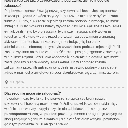
Rejestracja została przeprowadzona poprawnie, ale nie mogę się
zalogować!
Po pierwsze, sprawdź swoją nazwę użytkownika i hasło. Jeśli są poprawne,
to wystąpiła jedna z dwóch przyczyn. Pierwszą z nich może być włączona
funkcja COPPA, a w czasie rejestracji została podana informacja, że masz
mniej niż 13 lat. Wówczas należy wykonać instrukcje wysłane na twój adres
e-mail. Jeśli nie to było przyczyną, być może nie została aktywowana
rejestracja. Niektóre witryny przed pierwszym zalogowaniem wymagają
aktywowania rejestracji przez osobę rejestrującą się lub przez
administratora. Informacja o tym była wyświetlona podczas rejestracji. Jeśli
została wysłana do ciebie wiadomość e-mail, postępuj zgodnie z zawartymi
w niej instrukcjami. Jeżeli taka wiadomość do ciebie nie dotarła, być może
został podany nieprawidłowy adres e-mail lub wiadomość została
zatrzymana przez filtr antyspamowy. Jeśli na pewno podany przez ciebie
adres e-mail jest prawidłowy, spróbuj skontaktować się z administratorem.
Na górę
Dlaczego nie mogę się zalogować?
Powodów może być kilka. Po pierwsze, sprawdź czy twoja nazwa
użytkownika i hasło są prawidłowe. Jeżeli są prawidłowe, skontaktuj się z
właścicielem witryny i zapytaj czy cię nie zablokowano. Istnieje też
prawdopodobieństwo, że problem powoduje błędna konfiguracja witryny, na
której znajduje się forum. Skontaktuj się z właścicielem witryny i powiadom
go o tym problemie. Musi on go naprawić.