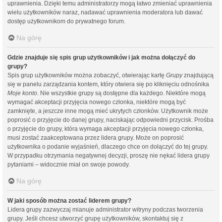
uprawnienia. Dzięki temu administratorzy mogą łatwo zmieniać uprawnienia
wielu użytkowników naraz, nadawać uprawnienia moderatora lub dawać
dostęp użytkownikom do prywatnego forum.
Na górę
Gdzie znajduje się spis grup użytkowników i jak można dołączyć do
grupy?
Spis grup użytkowników można zobaczyć, otwierając kartę
Grupy
znajdującą
się w panelu zarządzania kontem, który otwiera się po kliknięciu odnośnika
Moje konto
. Nie wszystkie grupy są dostępne dla każdego. Niektóre mogą
wymagać akceptacji przyjęcia nowego członka, niektóre mogą być
zamknięte, a jeszcze inne mogą mieć ukrytych członków. Użytkownik może
poprosić o przyjęcie do danej grupy, naciskając odpowiedni przycisk. Prośba
o przyjęcie do grupy, która wymaga akceptacji przyjęcia nowego członka,
musi zostać zaakceptowana przez lidera grupy. Może on poprosić
użytkownika o podanie wyjaśnień, dlaczego chce on dołączyć do tej grupy.
W przypadku otrzymania negatywnej decyzji, proszę nie nękać lidera grupy
pytaniami – widocznie miał on swoje powody.
Na górę
W jaki sposób można zostać liderem grupy?
Lidera grupy zazwyczaj mianuje administrator witryny podczas tworzenia
grupy. Jeśli chcesz utworzyć grupę użytkowników, skontaktuj się z