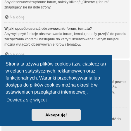
Aby obserwować wybrane forum, należy kliknąć „Obserwuj forum”
znajdujący się na dole strony.
Na górę
W jaki sposób usunąć obserwowanie forum, tematu?
Aby wyłączyć funkcję obserwowania forum, tematu, należy przejść do panelu
zarządzania kontem i następnie do karty “Obserwowane”. W tym miejscu
można wyłączyć obserwowanie forów i tematów.
Na górę
Strona ta używa plików cookies (tzw. ciasteczka)
Załączniki
w celach statystycznych, reklamowych oraz
Jakie typy załączników są dozwolone na tej witrynie?
funkcjonalnych. Warunki przechowywania lub
Każdy administrator witryny może zezwolić lub zabronić zamieszczać pewne
dostępu do plików cookies można określić w
typy załączników. Jeśli nie masz pewności zamieszczanie, jakich typów
ustawieniach przeglądarki internetowej.
załączników jest zabronione, skontaktuj się z administratorem witryny.
Dowiedz się więcej
Na górę
W jaki sposób można znaleźć wszystkie swoje załączniki?
Akceptuję!
Aby wyświetlić listę zamieszczonych przez ciebie załączników, przejdź do
panelu zarządzania swoim kontem i kliknij odnośnik
Załączniki
.