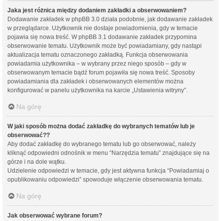
Jaka jest różnica między dodaniem zakładki a obserwowaniem?
Dodawanie zakładek w phpBB 3.0 działa podobnie, jak dodawanie zakładek
w przeglądarce. Użytkownik nie dostaje powiadomienia, gdy w temacie
pojawia się nowa treść. W phpBB 3.1 dodawanie zakładek przypomina
obserwowanie tematu. Użytkownik może być powiadamiany, gdy nastąpi
aktualizacja tematu oznaczonego zakładką. Funkcja obserwowania
powiadamia użytkownika – w wybrany przez niego sposób – gdy w
obserwowanym temacie bądź forum pojawiła się nowa treść. Sposoby
powiadamiania dla zakładek i obserwowanych elementów można
konfigurować w panelu użytkownika na karcie „Ustawienia witryny”.
Na górę
W jaki sposób można dodać zakładkę do wybranych tematów lub je
obserwować??
Aby dodać zakładkę do wybranego tematu lub go obserwować, należy
kliknąć odpowiedni odnośnik w menu “Narzędzia tematu” znajdujące się na
górze i na dole wątku.
Udzielenie odpowiedzi w temacie, gdy jest aktywna funkcja “Powiadamiaj o
opublikowaniu odpowiedzi” spowoduje włączenie obserwowania tematu.
Na górę
Jak obserwować wybrane forum?