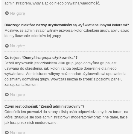
administratorem, wysyłając do niego prywatną wiadomość.
Na górę
Dlaczego niektóre nazwy użytkowników są wyświetlane innymi kolorami?
Możliwe, że administrator witryny przypisał kolor członkom grupy, aby ułatwić
identyfikowanie członków tej grupy.
Na górę
Co to jest “Domyślna grupa użytkownika”?
Jeżeli użytkownik jest członkiem kilku grup, jego domyślna grupa jest
używana do określenia, jaki kolor i ranga będzie domyślnie dla niego
wyświetlana. Administrator witryny może nadać użytkownikowi uprawnienia
do zmiany domyślnej grupy. Wówczas można to zrobić z poziomu panelu
zarządzania kontem.
Na górę
Czym jest odnośnik “Zespół administracyjny”?
Odnośnik ten prowadzi do strony z listą osób odpowiedzialnych za forum, na
której znajduje się spis administratorów i moderatorów oraz inne dane, takie
jak fora przez nich moderowane.
Na górę