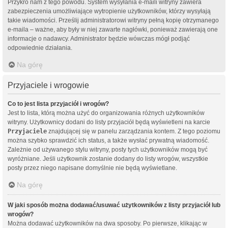
Przykro nam z tego powodu. System wysyłania e-maili witryny zawiera
zabezpieczenia umożliwiające wytropienie użytkowników, którzy wysyłają
takie wiadomości. Prześlij administratorowi witryny pełną kopię otrzymanego
e-maila – ważne, aby były w niej zawarte nagłówki, ponieważ zawierają one
informacje o nadawcy. Administrator będzie wówczas mógł podjąć
odpowiednie działania.
Na górę
Przyjaciele i wrogowie
Co to jest lista przyjaciół i wrogów?
Jest to lista, którą można użyć do organizowania różnych użytkowników
witryny. Użytkownicy dodani do listy przyjaciół będą wyświetleni na karcie
Przyjaciele
znajdującej się w panelu zarządzania kontem. Z tego poziomu
można szybko sprawdzić ich status, a także wysłać prywatną wiadomość.
Zależnie od używanego stylu witryny, posty tych użytkowników mogą być
wyróżniane. Jeśli użytkownik zostanie dodany do listy wrogów, wszystkie
posty przez niego napisane domyślnie nie będą wyświetlane.
Na górę
W jaki sposób można dodawać/usuwać użytkowników z listy przyjaciół lub
wrogów?
Można dodawać użytkowników na dwa sposoby. Po pierwsze, klikając w