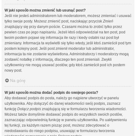
W jaki sposób można zmienić lub usunąć post?
Jeśli nie jesteś administratorem lub moderatorem, możesz zmieniać i usuwać
tylko swoje posty. Możesz zmienić post, naciskając przycisk
Zmień
znajdujący się przy danym poście. Czasami można to zrobić tylko przez
pewien czas po jego napisaniu. Jeżeli ktoś odpowiedział na ten post, pod
twoim postem pojawi się informacja ile razy i kiedy ostatni raz post był
zmieniany. Informacja ta wyświetli się tylko wtedy, jeśli ktoś zamieścił pod tym
postem kolejny post. Jeśli post zmienił moderator lub administrator,
informacja ta nie zostanie wyświetlona. Administratorzy i moderatorzy mogą
zostawić notatkę z informacją, dlaczego ten post zmieniali. Zwykli
użytkownicy nie mogą usuwać postów, gdy ktoś zamieścił pod ich postem
nowy post.
Na górę
W jaki sposób można dodać podpis do swojego posta?
Aby dodawać podpis do posta, należy go najpierw utworzyć w panelu
użytkownika. Aby dołączyć do danej wiadomości swój podpis, zaznacz
funkcję
Dołącz podpis
znajdującą się w formularzu tworzenia wiadomości.
Możesz także domyślnie dodawać podpis do wszystkich swoich postów,
zaznaczając odpowiednią funkcję w panelu użytkownika. Po uaktywnieniu
tej funkcji, za każdym razem pisząc post, możesz zdecydować o
niedodawaniu do niego podpisu, usuwając w formularzu tworzenia