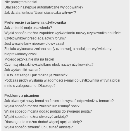
Nie pamiętam hasła!
Dlaczego następuje automatyczne wylogowanie?
Jak działa funkcja “Usuń ciasteczka witryny”?
Preferencje i ustawienia użytkownika
Jak zmienić moje ustawienia?
W jaki sposób można zapobiec wyświetlaniu nazwy użytkownika na liście
użytkowników przeglądających forum?
Jest wyświetlany nieprawidłowy czas!
Została wykonana zmiana strefy czasowej, a nadal jest wyświetlany
nieprawidłowy czas!
Mojego języka nie ma na liście!
Czym są obrazki wyświetlane obok nazwy użytkownika?
Jak wyświetlić awatar?
Co to jest ranga i jak można ją zmienić?
Podczas próby wysłania wiadomości e-mail do użytkownika witryna prosi
mnie o zalogowanie. Dlaczego?
Problemy z pisaniem
Jak utworzyć nowy temat na forum lub wysłać odpowiedź w temacie?
W jaki sposób można zmienić lub usunąć post?
W jaki sposób można dodać podpis do swojego posta?
W jaki sposób można utworzyć ankietę?
Dlaczego nie można dodać więcej opcji ankiety?
W jaki sposób zmienić lub usunąć ankietę?