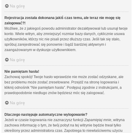
Na górę
Rejestracja została dokonana jakiś czas temu, ale teraz nie mogę się
zalogować?!
Możliwe, że z jakiegoś powodu administrator dezaktywował lub usunął twoje
konto. Wiele witryn, aby zmniejszyć rozmiar bazy danych, cyklicznie usuwa
użytkowników, którzy nic nie pisali przez dłuższy czas. Jeśli tak się stało,
spróbuj zarejestrować się ponownie i bądź bardziej aktywnym i
zaangażowanym w dyskusje użytkownikiem.
Na górę
Nie pamiętam hasła!
Zachowaj spokój! Twoje hasło wprawdzie nie może zostać odzyskane, ale
bez problemu może zostać zresetowane. Przejdź na stronę logowania i
kliknij odnośnik “Nie pamiętam hasła”. Postępuj zgodnie z instrukcjami, a
prawdopodobnie niedługo znów będziesz móc się zalogować.
Na górę
Dlaczego następuje automatyczne wylogowanie?
Jeżeli w czasie logowania nie zaznaczysz funkcji
Zapamiętaj mnie
, witryna
zachowa informację o tym, że twój pobyt na tej witrynie będzie trwał tylko
określony przez administratora czas. Zapobiega to niewłaściwemu użyciu