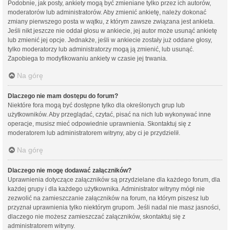
Podobnie, jak posty, ankiety mogą być zmieniane tylko przez ich autorów,
moderatorów lub administratorów. Aby zmienić ankietę, należy dokonać
zmiany pierwszego posta w wątku, z którym zawsze związana jest ankieta.
Jeśli nikt jeszcze nie oddał głosu w ankiecie, jej autor może usunąć ankietę
lub zmienić jej opcje. Jednakże, jeśli w ankiecie zostały już oddane głosy,
tylko moderatorzy lub administratorzy mogą ją zmienić, lub usunąć.
Zapobiega to modyfikowaniu ankiety w czasie jej trwania.
Na górę
Dlaczego nie mam dostępu do forum?
Niektóre fora mogą być dostępne tylko dla określonych grup lub
użytkowników. Aby przeglądać, czytać, pisać na nich lub wykonywać inne
operacje, musisz mieć odpowiednie uprawnienia. Skontaktuj się z
moderatorem lub administratorem witryny, aby ci je przydzielił.
Na górę
Dlaczego nie mogę dodawać załączników?
Uprawnienia dotyczące załączników są przydzielane dla każdego forum, dla
każdej grupy i dla każdego użytkownika. Administrator witryny mógł nie
zezwolić na zamieszczanie załączników na forum, na którym piszesz lub
przyznał uprawnienia tylko niektórym grupom. Jeśli nadal nie masz jasności,
dlaczego nie możesz zamieszczać załączników, skontaktuj się z
administratorem witryny.