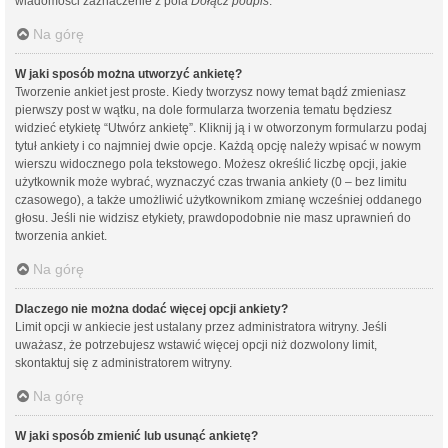
wiadomości zaznaczenie z pola
Dołącz podpis
.
Na górę
W jaki sposób można utworzyć ankietę?
Tworzenie ankiet jest proste. Kiedy tworzysz nowy temat bądź zmieniasz
pierwszy post w wątku, na dole formularza tworzenia tematu będziesz
widzieć etykietę “Utwórz ankietę”. Kliknij ją i w otworzonym formularzu podaj
tytuł ankiety i co najmniej dwie opcje. Każdą opcję należy wpisać w nowym
wierszu widocznego pola tekstowego. Możesz określić liczbę opcji, jakie
użytkownik może wybrać, wyznaczyć czas trwania ankiety (0 – bez limitu
czasowego), a także umożliwić użytkownikom zmianę wcześniej oddanego
głosu. Jeśli nie widzisz etykiety, prawdopodobnie nie masz uprawnień do
tworzenia ankiet.
Na górę
Dlaczego nie można dodać więcej opcji ankiety?
Limit opcji w ankiecie jest ustalany przez administratora witryny. Jeśli
uważasz, że potrzebujesz wstawić więcej opcji niż dozwolony limit,
skontaktuj się z administratorem witryny.
Na górę
W jaki sposób zmienić lub usunąć ankietę?