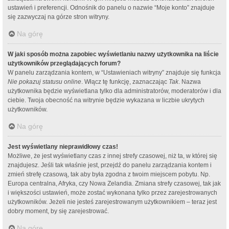
ustawień i preferencji. Odnośnik do panelu o nazwie “Moje konto” znajduje
się zazwyczaj na górze stron witryny.
Na górę
W jaki sposób można zapobiec wyświetlaniu nazwy użytkownika na liście
użytkowników przeglądających forum?
W panelu zarządzania kontem, w “Ustawieniach witryny” znajduje się funkcja
Nie pokazuj statusu online
. Włącz tę funkcję, zaznaczając
Tak
. Nazwa
użytkownika będzie wyświetlana tylko dla administratorów, moderatorów i dla
ciebie. Twoja obecność na witrynie będzie wykazana w liczbie ukrytych
użytkowników.
Na górę
Jest wyświetlany nieprawidłowy czas!
Możliwe, że jest wyświetlany czas z innej strefy czasowej, niż ta, w której się
znajdujesz. Jeśli tak właśnie jest, przejdź do panelu zarządzania kontem i
zmień strefę czasową, tak aby była zgodna z twoim miejscem pobytu. Np.
Europa centralna, Afryka, czy Nowa Zelandia. Zmiana strefy czasowej, tak jak
i większości ustawień, może zostać wykonana tylko przez zarejestrowanych
użytkowników. Jeżeli nie jesteś zarejestrowanym użytkownikiem – teraz jest
dobry moment, by się zarejestrować.
Na górę