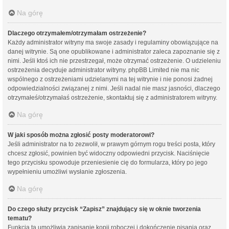
Na górę
Dlaczego otrzymałem/otrzymałam ostrzeżenie?
Każdy administrator witryny ma swoje zasady i regulaminy obowiązujące na
danej witrynie. Są one opublikowane i administrator zaleca zapoznanie się z
nimi. Jeśli ktoś ich nie przestrzegał, może otrzymać ostrzeżenie. O udzieleniu
ostrzeżenia decyduje administrator witryny. phpBB Limited nie ma nic
wspólnego z ostrzeżeniami udzielanymi na tej witrynie i nie ponosi żadnej
odpowiedzialności związanej z nimi. Jeśli nadal nie masz jasności, dlaczego
otrzymałeś/otrzymałaś ostrzeżenie, skontaktuj się z administratorem witryny.
Na górę
W jaki sposób można zgłosić posty moderatorowi?
Jeśli administrator na to zezwolił, w prawym górnym rogu treści posta, który
chcesz zgłosić, powinien być widoczny odpowiedni przycisk. Naciśnięcie
tego przycisku spowoduje przeniesienie cię do formularza, który po jego
wypełnieniu umożliwi wysłanie zgłoszenia.
Na górę
Do czego służy przycisk “Zapisz” znajdujący się w oknie tworzenia
tematu?
Funkcja ta umożliwia zapisanie kopii roboczej i dokończenie pisania oraz