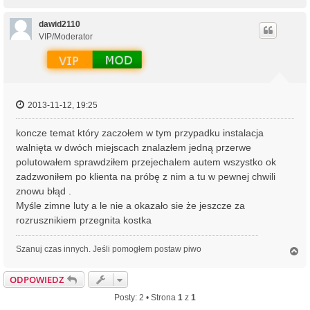
a
g
ó
dawid2110
r
VIP/Moderator
ę
2013-11-12, 19:25
koncze temat który zaczołem w tym przypadku instalacja
walnięta w dwóch miejscach znalazłem jedną przerwe
polutowałem sprawdziłem przejechalem autem wszystko ok
zadzwoniłem po klienta na próbę z nim a tu w pewnej chwili
znowu błąd .
Myśle zimne luty a le nie a okazało sie że jeszcze za
rozrusznikiem przegnita kostka
Szanuj czas innych. Jeśli pomogłem postaw piwo
N
a
g
ODPOWIEDZ
ó
r
Posty: 2 • Strona
1
z
1
ę