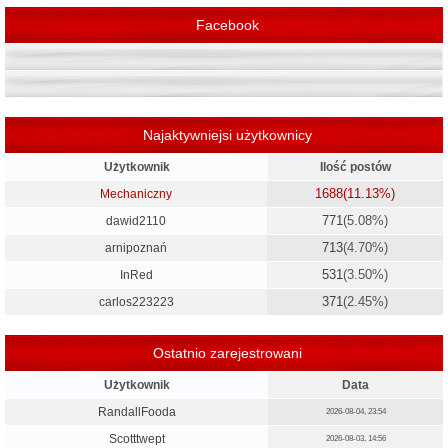
Facebook
Najaktywniejsi użytkownicy
Użytkownik
Ilość postów
1688
(11.13%)
Mechaniczny
771
(5.08%)
dawid2110
713
(4.70%)
arnipoznań
531
(3.50%)
InRed
371
(2.45%)
carlos223223
Ostatnio zarejestrowani
Użytkownik
Data
RandallFooda
2026-08-04, 23:54
Scotttwept
2026-08-03, 14:56