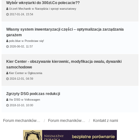
Wybór wkrętarki do 300zł.Co polecacie??
Uczeń Mechanik
w
Narzędzia i sprzęt warsztatowy
2017-01-24, 15:54
Własny system inwentaryzacji części – optymalizacja zarządzania
garażem
polo.blue
w
Przedstaw się!
2026-06-02, 11:57
Kier Center - obszywanie kierownic, modyfikacja owalu, dywaniki
samochodowe
Kier Center
w
Ogłoszenia
2024-12-01, 04:59
Zgrzyty DSG podczas redukcji
Vw DSG
w
Volkswagen
2018-10-10, 10:00
Forum mechaników samochodowych - forum-mechaniczne.pl
Forum mechaników samochodowych
Kontakt z nami