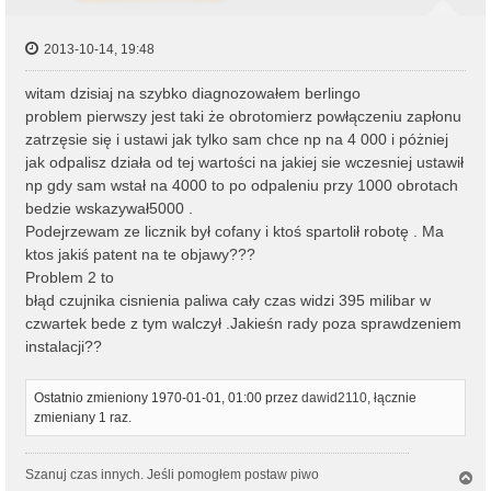
2013-10-14, 19:48
witam dzisiaj na szybko diagnozowałem berlingo
problem pierwszy jest taki że obrotomierz powłączeniu zapłonu
zatrzęsie się i ustawi jak tylko sam chce np na 4 000 i póżniej
jak odpalisz działa od tej wartości na jakiej sie wczesniej ustawił
np gdy sam wstał na 4000 to po odpaleniu przy 1000 obrotach
bedzie wskazywał5000 .
Podejrzewam ze licznik był cofany i ktoś spartolił robotę . Ma
ktos jakiś patent na te objawy???
Problem 2 to
błąd czujnika cisnienia paliwa cały czas widzi 395 milibar w
czwartek bede z tym walczył .Jakieśn rady poza sprawdzeniem
instalacji??
Ostatnio zmieniony 1970-01-01, 01:00 przez
dawid2110
, łącznie
zmieniany 1 raz.
Szanuj czas innych. Jeśli pomogłem postaw piwo
N