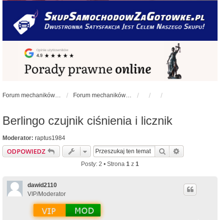
Forum mechaników samochodowych - forum-mechaniczne.pl
Forum mechaników samochodowych
Berlingo czujnik ciśnienia i licznik
Moderator:
raptus1984
Szukaj
Wyszukiwan
ODPOWIEDZ
Posty: 2 • Strona
1
z
1
dawid2110
VIP/Moderator