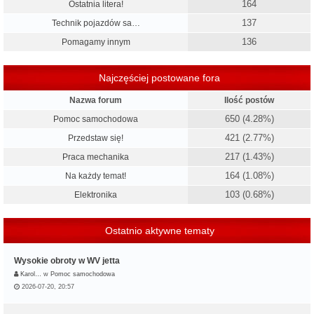
164
Ostatnia litera!
137
Technik pojazdów sa…
136
Pomagamy innym
Najczęściej postowane fora
Nazwa forum
Ilość postów
650 (4.28%)
Pomoc samochodowa
421 (2.77%)
Przedstaw się!
217 (1.43%)
Praca mechanika
164 (1.08%)
Na każdy temat!
103 (0.68%)
Elektronika
Ostatnio aktywne tematy
Wysokie obroty w WV jetta
Karol…
w
Pomoc samochodowa
2026-07-20, 20:57