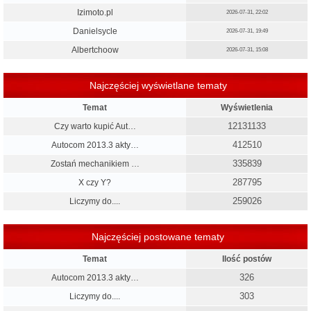
Izimoto.pl
2026-07-31, 22:02
Danielsycle
2026-07-31, 19:49
Albertchoow
2026-07-31, 15:08
Najczęściej wyświetlane tematy
Temat
Wyświetlenia
12131133
Czy warto kupić Aut…
412510
Autocom 2013.3 akty…
335839
Zostań mechanikiem …
287795
X czy Y?
259026
Liczymy do....
Najczęściej postowane tematy
Temat
Ilość postów
326
Autocom 2013.3 akty…
303
Liczymy do....