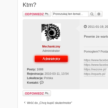
Ktm?
Szukaj
Wys
ODPOWIEDZ
2011-01-19, 20
Pewnie że warto
Mechaniczny
Administrator
Pomogłem? Posta
https://www.face
https://www.face
Posty:
1688
https://vwzone.pl/
Rejestracja:
2010-03-11, 13:54
https://reparts.pl/
Lokalizacja:
Polska
S
Kontakt:
k
o
ODPOWIEDZ
n
t
Wróć do „Chcę kupić skuter/motor”
a