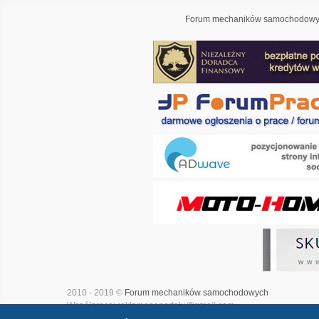
Forum mechaników samochodowyc
2010 - 2019 ©
Forum mechaników samochodowych
Współpraca: reklamanaportalu@gmail.com
Projekt i realizacja:
Adwave - marketing internetowy
|
Mapa witry