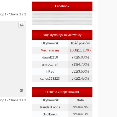
Facebook
ty: 1 • Strona
1
z
1
Najaktywniejsi użytkownicy
Użytkownik
Ilość postów
1688
(11.13%)
Mechaniczny
771
(5.08%)
dawid2110
713
(4.70%)
arnipoznań
531
(3.50%)
InRed
371
(2.45%)
carlos223223
N
Ostatnio zarejestrowani
a
g
ty: 1 • Strona
1
z
1
Użytkownik
Data
ó
r
RandallFooda
2026-08-04, 23:54
ę
Scotttwept
2026-08-03, 14:56