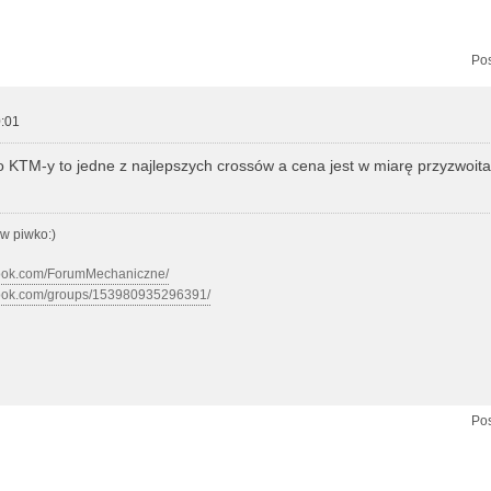
zukiwanie zaawansowane
Pos
:01
 KTM-y to jedne z najlepszych crossów a cena jest w miarę przyzwoita
w piwko:)
book.com/ForumMechaniczne/
book.com/groups/153980935296391/
Pos