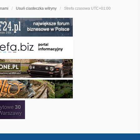
 nami
Usuń ciasteczka witryny
Strefa czasowa
UTC+01:00