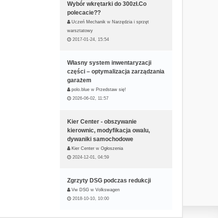
Wybór wkrętarki do 300zł.Co
polecacie??
Uczeń Mechanik
w
Narzędzia i sprzęt
warsztatowy
2017-01-24, 15:54
Własny system inwentaryzacji
części – optymalizacja zarządzania
garażem
polo.blue
w
Przedstaw się!
2026-06-02, 11:57
Kier Center - obszywanie
kierownic, modyfikacja owalu,
dywaniki samochodowe
Kier Center
w
Ogłoszenia
2024-12-01, 04:59
Zgrzyty DSG podczas redukcji
Vw DSG
w
Volkswagen
2018-10-10, 10:00