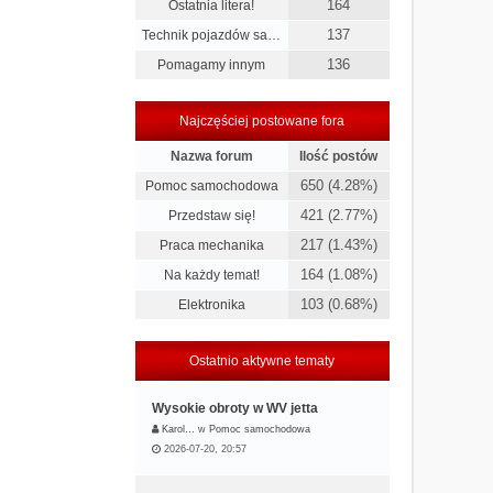
164
Ostatnia litera!
137
Technik pojazdów sa…
136
Pomagamy innym
Najczęściej postowane fora
Nazwa forum
Ilość postów
650 (4.28%)
Pomoc samochodowa
421 (2.77%)
Przedstaw się!
217 (1.43%)
Praca mechanika
164 (1.08%)
Na każdy temat!
103 (0.68%)
Elektronika
Ostatnio aktywne tematy
Wysokie obroty w WV jetta
Karol…
w
Pomoc samochodowa
2026-07-20, 20:57