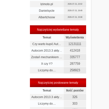
Izimoto.pl
2026-07-31, 22:02
Danielsycle
2026-07-31, 19:49
Albertchoow
2026-07-31, 15:08
Najczęściej wyświetlane tematy
Temat
Wyświetlenia
12131111
Czy warto kupić Aut…
412418
Autocom 2013.3 akty…
335777
Zostań mechanikiem …
287759
X czy Y?
258923
Liczymy do....
Najczęściej postowane tematy
Temat
Ilość postów
326
Autocom 2013.3 akty…
303
Liczymy do....